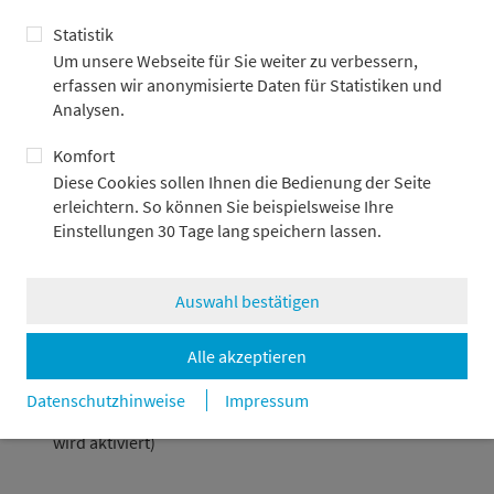
Selbst wenn Dokumente in englischer Sprache verfasst und
zur Verfügung gestellt werden, deutet dies nicht darauf hin,
Statistik
dass Vertriebszulassungen für die Investmentvermögen in
Um unsere Webseite für Sie weiter zu verbessern,
englischsprachigen Ländern erteilt oder beantragt wurden.
erfassen wir anonymisierte Daten für Statistiken und
Analysen.
Bitte geben Sie Ihren Wohnsitz/Firmensitz an:
Komfort
Bitte wählen
Diese Cookies sollen Ihnen die Bedienung der Seite
erleichtern. So können Sie beispielsweise Ihre
Ich habe die
Nutzungsbedingungen/rechtlichen
Einstellungen 30 Tage lang speichern lassen.
Hinweise
gelesen.
Auswahl bestätigen
Bestätigen
Abbrechen
Alle akzeptieren
Datenschutzhinweise
Impressum
Einstellungen 30 Tage lang merken (Komfort-Cookie
wird aktiviert)