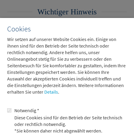
Wichtiger Hinweis
Cookies
Bitte wählen Sie über die Auswahlfunktion das Land aus, in
Wir setzen auf unserer Website Cookies ein. Einige von
dem Sie Ihren Wohnsitz bzw. Firmensitz haben. Abhängig
ihnen sind für den Betrieb der Seite technisch oder
von Ihrem Wohnsitz/Firmensitz erhalten Sie Zugang zu den
rechtlich notwendig. Andere helfen uns, unser
Informationen zu Investmentvermögen mit
Onlineangebot stetig für Sie zu verbessern oder den
Vertriebszulassung in dem angegebenen Staat.
Seitenbesuch für Sie komfortabler zu gestalten, indem Ihre
Der Vertrieb von Investmentvermögen kann in bestimmten
Einstellungen gespeichert werden. Sie können Ihre
Staaten Beschränkungen unterliegen.
Auswahl der akzeptierten Cookies individuell treffen und
die Einstellungen jederzeit ändern. Weitere Informationen
Die hierin enthaltenen Informationen sind nicht für den
erhalten Sie unter
Details
.
Vertrieb in solchen Staaten und insbesondere nicht zum
Vertrieb in den Vereinigten Staaten von Amerika (USA) oder
an US-Amerikaner bestimmt. Die Inhalte wenden sich nicht
Notwendig *
an Personen oder Gesellschaften, welche ihren Wohnsitz
Diese Cookies sind für den Betrieb der Seite technisch
oder Sitz in solchen Staaten haben bzw. zugunsten oder im
oder rechtlich notwendig.
Auftrag solcher Personen oder Gesellschaften handeln.
*Sie können daher nicht abgewählt werden.