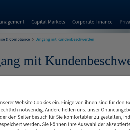
Management
Capital Markets
Corporate Finance
Priv
eise & Compliance
Umgang mit Kundenbeschwerden
ang mit Kundenbeschwe
nserer Website Cookies ein. Einige von ihnen sind für den Be
rechtlich notwendig. Andere helfen uns, unser Onlineangebot
Sohn & Co. AG, die Metzler Asset Management GmbH und die 
der den Seitenbesuch für Sie komfortabler zu gestalten, in
n ein Beschwerdemanagement eingerichtet, das sicherste
espeichert werden. Sie können Ihre Auswahl der akzeptiert
verzüglich bearbeitet und entsprechend den gesetzliche