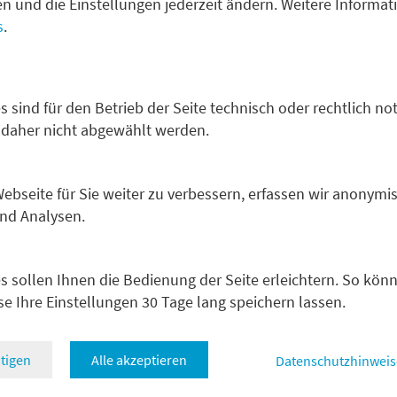
fen und die Einstellungen jederzeit ändern. Weitere Informa
s
.
 für Informationen zum
undenbeschwerden von geeigneten Gegen
s sind für den Betrieb der Seite technisch oder rechtlich no
 daher nicht abgewählt werden.
undenbeschwerden von professionellen 
bseite für Sie weiter zu verbessern, erfassen wir anonymis
und Analysen.
s sollen Ihnen die Bedienung der Seite erleichtern. So kön
se Ihre Einstellungen 30 Tage lang speichern lassen.
tigen
Alle akzeptieren
Datenschutzhinweis
B