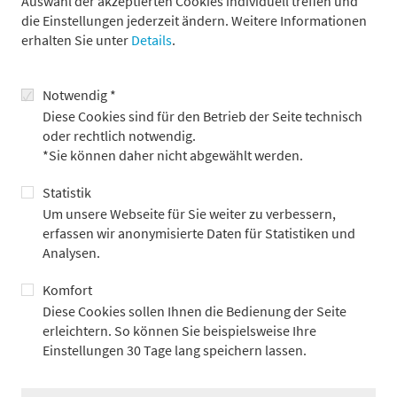
Auswahl der akzeptierten Cookies individuell treffen und
Beziehungen zu unseren Kunden an. Ihnen begegnet nicht der
die Einstellungen jederzeit ändern. Weitere Informationen
Beauftragte, sondern der Verantwortliche. Wir machen uns ihre
erhalten Sie unter
Details
.
Herausforderungen kompromisslos zu eigen und schaffen so
die Voraussetzungen für die Entwicklung individueller und
neuartiger Problemlösungen und die Abwicklung komplexer
Notwendig *
Transaktionen.
Diese Cookies sind für den Betrieb der Seite technisch
oder rechtlich notwendig.
*Sie können daher nicht abgewählt werden.
Wir konzentrieren uns auf unsere
Statistik
Stärken
Um unsere Webseite für Sie weiter zu verbessern,
erfassen wir anonymisierte Daten für Statistiken und
Analysen.
Wir konzentrieren uns auf die Geschäftsfelder, in denen wir
Komfort
spezifische Kompetenz haben, und auf Geschäftsbeziehungen,
die für unsere Kunden Nutzen bringen und allein dadurch zu
Diese Cookies sollen Ihnen die Bedienung der Seite
langfristigen Beziehungen führen. Nicht Einlagen und Kredite
erleichtern. So können Sie beispielsweise Ihre
stehen für uns im Vordergrund, sondern die maßgeschneiderte
Einstellungen 30 Tage lang speichern lassen.
Finanzdienstleistung, nicht Expansion, sondern Konzentration.