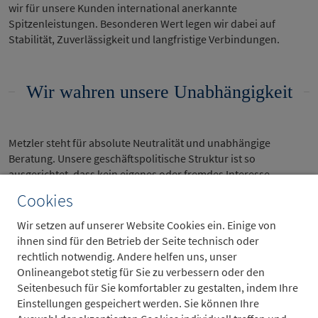
wir für unsere Kunden international anerkannte
Spitzenleistungen. Besonderen Wert legen wir dabei auf
Stabilität, Zuverlässigkeit und langfristige Verbindungen.
Wir wahren unsere Unabhängigkeit
Metzler steht für absolute Neutralität und unabhängige
Beratung. Unsere geschäftspolitische Struktur ist so
ausgerichtet, dass kein eigenes oder fremdes Interesse,
sondern nur der Auftrag des Kunden das Handeln bestimmt.
Cookies
Wir setzen auf unserer Website Cookies ein. Einige von
Wir übernehmen Verantwortung
ihnen sind für den Betrieb der Seite technisch oder
rechtlich notwendig. Andere helfen uns, unser
gegenüber unseren Kunden
Onlineangebot stetig für Sie zu verbessern oder den
Seitenbesuch für Sie komfortabler zu gestalten, indem Ihre
Einstellungen gespeichert werden. Sie können Ihre
Wir streben enge, vertrauensvolle und dauerhafte