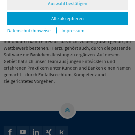
Auswahl bestätigen
Wir schaffen neuartige Lösungen
Alle akzeptieren
Datenschutzhinweise
Impressum
In Innovation und Produktgestaltung wollen wir führend sein;
nur dadurch kann ein Haus, das nicht zu den großen gehört, im
Wettbewerb bestehen. Hierzu gehört auch, durch die passende
Software die Bankdienstleistung zu ergänzen. Auf diesem
Gebiet hat sich unser Team aus jungen Entwicklern und
erfahrenen Praktikern unter Kunden und Banken einen Namen
gemacht – durch Einfallsreichtum, Kompetenz und
zielgerichtetes Vorgehen.