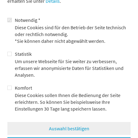
erhalten Sie unter
Details
.
Notwendig *
Diese Cookies sind für den Betrieb der Seite technisch
oder rechtlich notwendig.
*Sie können daher nicht abgewählt werden.
AT
DE
Statistik
Um unsere Webseite für Sie weiter zu verbessern,
erfassen wir anonymisierte Daten für Statistiken und
Analysen.
Wien, Österreich
Komfort
hat 5 Onshore-Wind-Projekte im Hochsauerlandkreis
Diese Cookies sollen Ihnen die Bedienung der Seite
mit einem Gesamtvolumen von 140 MW
erleichtern. So können Sie beispielsweise Ihre
Einstellungen 30 Tage lang speichern lassen.
von
Auswahl bestätigen