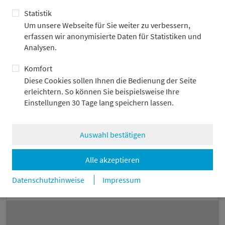
Statistik
AT
AT
Um unsere Webseite für Sie weiter zu verbessern,
erfassen wir anonymisierte Daten für Statistiken und
Analysen.
Die Gesellschafter der
Komfort
Diese Cookies sollen Ihnen die Bedienung der Seite
erleichtern. So können Sie beispielsweise Ihre
Einstellungen 30 Tage lang speichern lassen.
Pottenbrunn, Österreich
haben zwei Onshore-Windparks und einen Agri-
Auswahl bestätigen
Photovoltaik-Park mit einer Gesamtleistung von 130 MW
an einen strategischen Investor veräußert.
Alle akzeptieren
Datenschutzhinweise
Impressum
Wir haben die Verkäufer beraten.