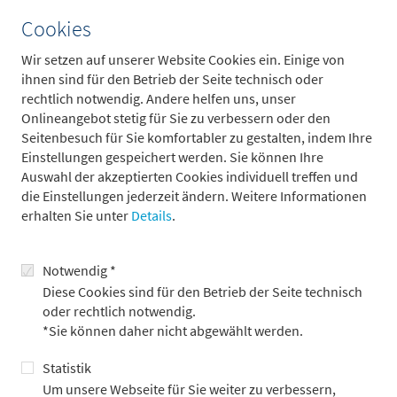
und seinen Werten treu bleibt.
Cookies
Mit dem Motto „Neues Jahr, neues Glück“ startete ich mein
Wir setzen auf unserer Website Cookies ein. Einige von
Praktikum im Corporate Finance am 2. Januar gemeinsam mit
ihnen sind für den Betrieb der Seite technisch oder
einem Mitpraktikanten – und direkt waren wir voll im Team
rechtlich notwendig. Andere helfen uns, unser
integriert. Begleitet von einem Paten, von dem es regelmäßiges
Onlineangebot stetig für Sie zu verbessern oder den
Feedback gab, startete alsbald die Arbeit. Zusätzlich nahm sich
Seitenbesuch für Sie komfortabler zu gestalten, indem Ihre
jeder Senior die Zeit für ein Gespräch, in dem ich mehr über
Einstellungen gespeichert werden. Sie können Ihre
ihre Vita und die Arbeit bei Metzler erfuhr und in dem sie mir
Auswahl der akzeptierten Cookies individuell treffen und
die verschiedenen Industrien näherbrachten, für die Metzler
die Einstellungen jederzeit ändern. Weitere Informationen
Corporate Finance arbeitet. Die unterschiedlichen Themen und
erhalten Sie unter
Details
.
Branchen beeindruckten mich hierbei sehr. Wer allerdings
denkt, dass es keine Frauen im Investment-banking gibt, hat
sich bei Metzler geirrt – das Klima, das durch die Diversität der
Notwendig *
Bankerinnen und Banker entsteht, empfand ich als sehr
Diese Cookies sind für den Betrieb der Seite technisch
angenehm. Gegenseitige Unterstützung wurde
oder rechtlich notwendig.
großgeschrieben, Ellenbogen spürte ich nicht. Selbst in
*Sie können daher nicht abgewählt werden.
stressigen Zeiten war immer Zeit für ein kurzes „Danke!“ – und
die Türen standen stets offen für Fragen oder Anregungen.
Statistik
Um unsere Webseite für Sie weiter zu verbessern,
Jeder Tag während meines Praktikums war anders und vor