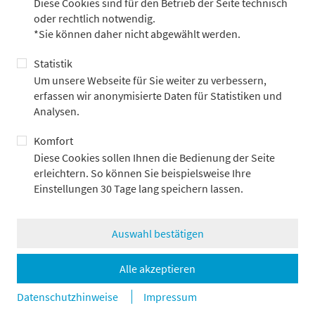
Diese Cookies sind für den Betrieb der Seite technisch
Wir haben eine Stadtführung gemacht und ein Escape-Game,
oder rechtlich notwendig.
dabei haben wir einige Kollegen und die Auszubildenden des
*Sie können daher nicht abgewählt werden.
letzten Jahrgangs besser kennengelernt.
Mareike:
Ja, der Überraschungstag war ein Highlight. Aber
Statistik
auch das Seminar zur Kommunikation im Business-Bereich hat
Um unsere Webseite für Sie weiter zu verbessern,
großen Spaß gemacht, und es hat dabei geholfen, dass man
erfassen wir anonymisierte Daten für Statistiken und
sich im Umgang mit Kollegen, aber auch mit Vorgesetzten, viel
Analysen.
sicherer fühlt. Außerdem hat mir der Schriftverkehr mit
anderen Institutionen gefallen. Man muss über die
Komfort
Formulierung genau nachdenken und den Inhalt so präzise
Diese Cookies sollen Ihnen die Bedienung der Seite
und treffend wie möglich verpacken – das macht mir Spaß.
erleichtern. So können Sie beispielsweise Ihre
Einstellungen 30 Tage lang speichern lassen.
Auswahl bestätigen
Alle akzeptieren
Datenschutzhinweise
Impressum