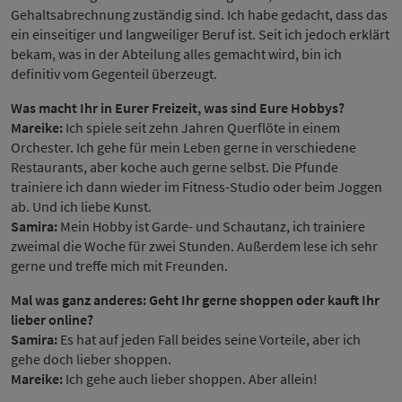
Gehaltsabrechnung zuständig sind. Ich habe gedacht, dass das
ein einseitiger und langweiliger Beruf ist. Seit ich jedoch erklärt
bekam, was in der Abteilung alles gemacht wird, bin ich
definitiv vom Gegenteil überzeugt.
Was macht Ihr in Eurer Freizeit, was sind Eure Hobbys?
Mareike:
Ich spiele seit zehn Jahren Querflöte in einem
Orchester. Ich gehe für mein Leben gerne in verschiedene
Restaurants, aber koche auch gerne selbst. Die Pfunde
trainiere ich dann wieder im Fitness-Studio oder beim Joggen
ab. Und ich liebe Kunst.
Samira:
Mein Hobby ist Garde- und Schautanz, ich trainiere
zweimal die Woche für zwei Stunden. Außerdem lese ich sehr
gerne und treffe mich mit Freunden.
Mal was ganz anderes: Geht Ihr gerne shoppen oder kauft Ihr
lieber online?
Samira:
Es hat auf jeden Fall beides seine Vorteile, aber ich
gehe doch lieber shoppen.
Mareike:
Ich gehe auch lieber shoppen. Aber allein!