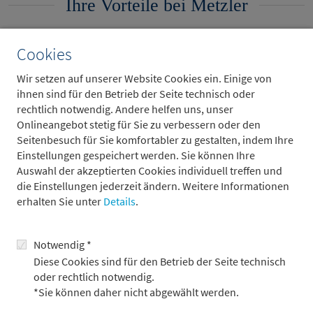
Ihre Vorteile bei Metzler
Cookies
Viel Gestaltungsspielraum
Wir setzen auf unserer Website Cookies ein. Einige von
Flache Hierarchien
ihnen sind für den Betrieb der Seite technisch oder
Eine wertschätzende, menschliche Arbeitskultur
rechtlich notwendig. Andere helfen uns, unser
Gezielte Weiterbildung
Onlineangebot stetig für Sie zu verbessern oder den
Seitenbesuch für Sie komfortabler zu gestalten, indem Ihre
Wertvolle Benefits und Work-Life-Balance-Angebote
Einstellungen gespeichert werden. Sie können Ihre
Mögliche Förderung ehrenamtlichen Engagements
Auswahl der akzeptierten Cookies individuell treffen und
Stabilität
die Einstellungen jederzeit ändern. Weitere Informationen
erhalten Sie unter
Details
.
Ihr Eigen-Profil
Notwendig *
Diese Cookies sind für den Betrieb der Seite technisch
oder rechtlich notwendig.
Sie möchten in einem Unternehmen arbeiten, das zu Ihnen
*Sie können daher nicht abgewählt werden.
passt