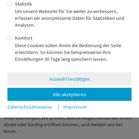
Statistik
Sie wollen gestalten und etwas bewegen
Um unsere Webseite für Sie weiter zu verbessern,
Sie sind Teamplayer statt Einzelkämpfer
erfassen wir anonymisierte Daten für Statistiken und
Analysen.
Sie bringen für Ihren Wunschjob die entsprechende
Ausbildung und Erfahrung mit
Komfort
Sie haben als Quereinsteiger gute Gründe, warum Sie für
Diese Cookies sollen Ihnen die Bedienung der Seite
Ihren Wunschjob perfekt geeignet sind
erleichtern. So können Sie beispielsweise Ihre
Sie arbeiten bereits im „Banking & Finance“ oder finden das
Einstellungen 30 Tage lang speichern lassen.
Gebiet spannend
Auswahl bestätigen
Ihre Entscheidung
Alle akzeptieren
Datenschutzhinweise
Impressum
Wir passen zusammen? Bewerben Sie sich gleich online für
Ihren Wunschjob. Wir prüfen, welche Möglichkeiten wir Ihnen
direkt oder künftig eröffnen können, und melden uns bei
Ihnen.