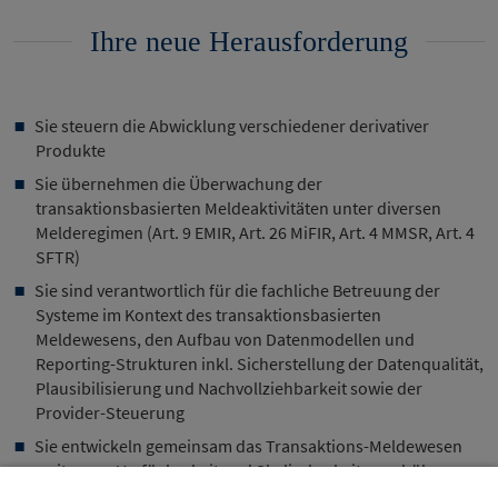
Ihre neue Herausforderung
Sie steuern die Abwicklung verschiedener derivativer
Produkte
Sie übernehmen die Überwachung der
transaktionsbasierten Meldeaktivitäten unter diversen
Melderegimen (Art. 9 EMIR, Art. 26 MiFIR, Art. 4 MMSR, Art. 4
SFTR)
Sie sind verantwortlich für die fachliche Betreuung der
Systeme im Kontext des transaktionsbasierten
Meldewesens, den Aufbau von Datenmodellen und
Reporting-Strukturen inkl. Sicherstellung der Datenqualität,
Plausibilisierung und Nachvollziehbarkeit sowie der
Provider-Steuerung
Sie entwickeln gemeinsam das Transaktions-Meldewesen
weiter, um Verfügbarkeit und Skalierbarkeit zu erhöhen