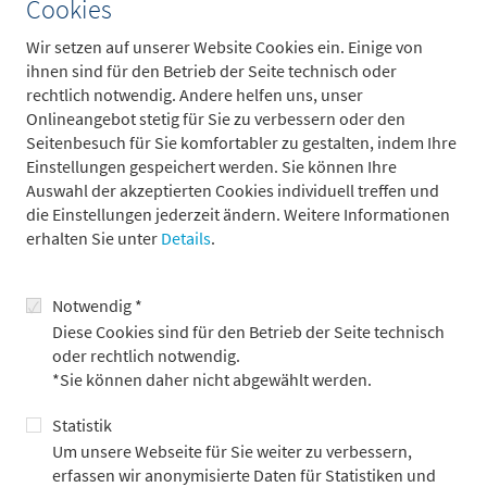
Cookies
Sie begleiten das Change- und Release-Management in
Bezug auf regulatorische Updates (z.B.
Wir setzen auf unserer Website Cookies ein. Einige von
Schema-/Validierungsveränderungen)
ihnen sind für den Betrieb der Seite technisch oder
rechtlich notwendig. Andere helfen uns, unser
Onlineangebot stetig für Sie zu verbessern oder den
Ihre Vorteile bei Metzler
Seitenbesuch für Sie komfortabler zu gestalten, indem Ihre
Einstellungen gespeichert werden. Sie können Ihre
Auswahl der akzeptierten Cookies individuell treffen und
die Einstellungen jederzeit ändern. Weitere Informationen
Gestaltungsspielraum und die Möglichkeit, einen Mehrwert
erhalten Sie unter
Details
.
zu schaffen
Eine positive Arbeitskultur
Notwendig *
Strukturiertes und mehr-moduliges Onboarding durch das
Diese Cookies sind für den Betrieb der Seite technisch
Metzler Patenkonzept
oder rechtlich notwendig.
Möglichkeit zum mobilen Arbeiten auch im EU-Ausland
*Sie können daher nicht abgewählt werden.
Wertvolle Benefits und individuelle Weiterbildung
Statistik
Um unsere Webseite für Sie weiter zu verbessern,
erfassen wir anonymisierte Daten für Statistiken und
Ihr Eigen-Profil