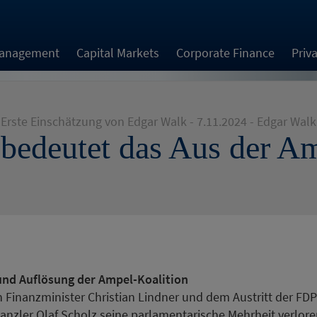
Management
Capital Markets
Corporate Finance
Priv
Erste Einschätzung von Edgar Walk - 7.11.2024 - Edgar Walk
bedeutet das Aus der A
 und Auflösung der Ampel-Koalition
n Finanzminister Christian Lindner und dem Austritt der FD
anzler Olaf Scholz seine parlamentarische Mehrheit verlore