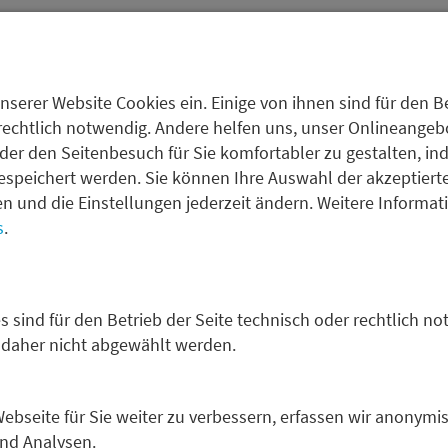
hlands in der Ukraine-Unterstützung
rstützung der Ukraine sei nicht nur moralisch, sondern auch
eutschland müsse seine Führungsrolle in der europäischen 
nserer Website Cookies ein. Einige von ihnen sind für den Be
e Risiken, wie eine erneute Eskalation des Konflikts durch e
rechtlich notwendig. Andere helfen uns, unser Onlineangebot
sche Armee, zu vermeiden. Die deutsche Unterstützung soll
der den Seitenbesuch für Sie komfortabler zu gestalten, in
ne weiterhin zu stützen.
espeichert werden. Sie können Ihre Auswahl der akzeptiert
fen und die Einstellungen jederzeit ändern. Weitere Informa
Bürokratieabbau
s
.
kratieabbau und eine Modernisierung des Wirtschaftsstand
st meiner Meinung nach auch die Möglichkeit, Atomkraftwe
nergiewende zu investieren, um Energiepreise langfristig z
s sind für den Betrieb der Seite technisch oder rechtlich no
zu stärken.
 daher nicht abgewählt werden.
s Ende der Ampelkoalition als eine Chance, dringend notwe
bseite für Sie weiter zu verbessern, erfassen wir anonymis
en in Deutschland anzugehen, die Wachstum und Stabilität
und Analysen.