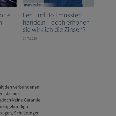
Worte
Fed und BoJ müssten
n
handeln – doch erhöhen
sie wirklich die Zinsen?
24.7.2026
mit den verbundenen
n, die aus
jedoch keine Garantie
h unangekündigte
rsagen, Schätzungen