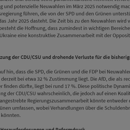
 und potenzielle Neuwahlen im März 2025 notwendig macht
sregierung führen, die von der SPD und den Grünen unterstü
 das Jahr 2025 dasteht. Die Zeit bis zu den Neuwahlen wird
 besteht die Hoffnung, dass zumindest in wichtigen Bereiche
 Ukraine eine konstruktive Zusammenarbeit mit der Opposi
ung der CDU/CSU und drohende Verluste für die bisheri
f hin, dass die SPD, die Grünen und die FDP bei Neuwahlen
erzeit bei etwa 32 % Zustimmung liegt. Die AfD, die als rec
r finden dürfte, liegt bei rund 17 %. Diese politische Dynam
ng der CDU/CSU wahrscheinlich, die jedoch auf einen Koali
 angestrebte Regierungszusammenarbeit könnte entweder 
rünen umfassen, wobei Verhandlungen über die Schuldenb
n könnten.
e Herausforderungen und Reformdruck