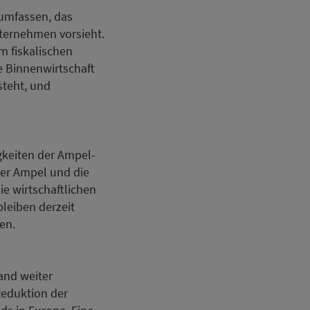
 umfassen, das
nternehmen vorsieht.
m fiskalischen
ie Binnenwirtschaft
steht, und
igkeiten der Ampel-
er Ampel und die
ie wirtschaftlichen
leiben derzeit
en.
and weiter
Reduktion der