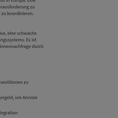
ds in Europa. Eine
erausforderung zu
zu koordinieren.
ise, eine schwache
ngssystems. Es ist
Binnennachfrage durch
vestitionen zu
ergeld, um Anreize
tegration