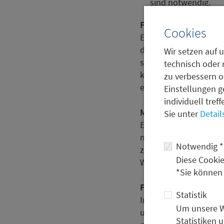
sind notwendig.
Führungsrolle Deutsc
Cookies
Eine strategische Unte
dringend notwendig. D
Wir setzen auf u
stärken, um potenziell
technisch oder 
kontrollierte ukraini
zu verbessern o
erfolgen, um die Ukrai
Einstellungen g
individuell tref
Modernisierung und 
Sie unter
Detail
Ein umfassender Büro
notwendig. Dies umfas
Notwendig *
zu ziehen und in die E
Diese Cookie
Wettbewerbsfähigkeit 
*Sie können
Fazit
Statistik
Insgesamt sehe ich da
Um unsere We
und politische Reform
Statistiken 