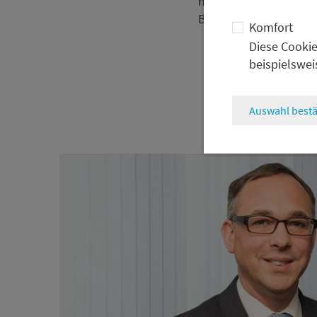
neue Regierung sollte
Binnenwirtschaft fokus
Komfort
Diese Cookie
beispielswei
Auswahl bestä