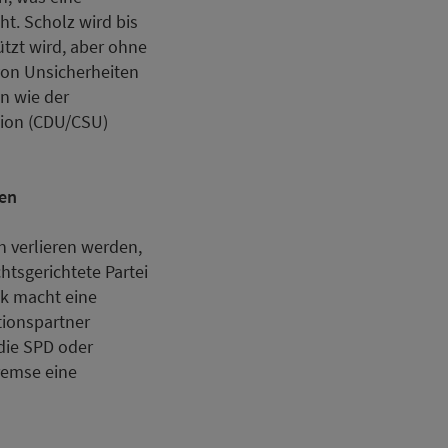
. Scholz wird bis
tzt wird, aber ohne
 von Unsicherheiten
n wie der
tion (CDU/CSU)
gen
 verlieren werden,
htsgerichtete Partei
ik macht eine
tionspartner
die SPD oder
remse eine