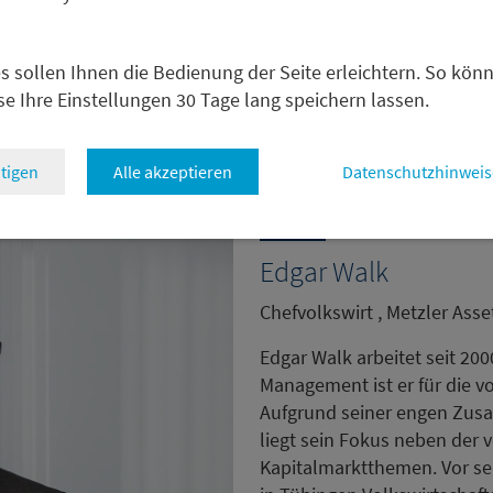
 sich daher auf Investitionen, Reformen im Sozialsystem un
sieren, um das Land auf eine zukunftsfähige Basis zu stell
s sollen Ihnen die Bedienung der Seite erleichtern. So kön
se Ihre Einstellungen 30 Tage lang speichern lassen.
zurück
tigen
Alle akzeptieren
Datenschutzhinweis
Edgar Walk
Chefvolkswirt , Metzler As
Edgar Walk arbeitet seit 200
Management ist er für die v
Aufgrund seiner engen Zu
liegt sein Fokus neben der v
Kapitalmarktthemen. Vor sei