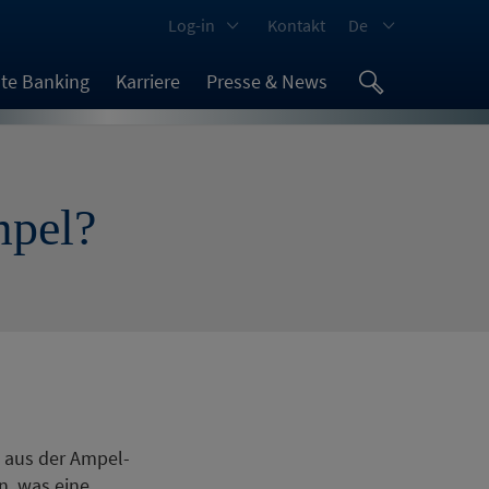
Log-in
Kontakt
De
ate Banking
Karriere
Presse & News
mpel?
P aus der Ampel-
n, was eine