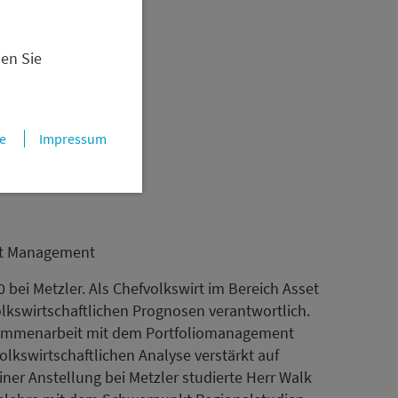
d die Stärkung der
en.
nen Sie
e
Impressum
set Management
0 bei Metzler. Als Chefvolkswirt im Bereich Asset
olkswirtschaftlichen Prognosen verantwortlich.
sammenarbeit mit dem Portfoliomanagement
olkswirtschaftlichen Analyse verstärkt auf
ner Anstellung bei Metzler studierte Herr Walk