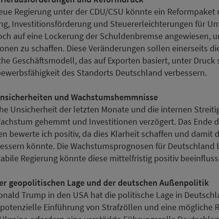
 neue Regierung unter der CDU/CSU könnte ein Reformpaket
ung, Investitionsförderung und Steuererleichterungen für U
doch auf eine Lockerung der Schuldenbremse angewiesen, u
ionen zu schaffen. Diese Veränderungen sollen einerseits d
che Geschäftsmodell, das auf Exporten basiert, unter Druck 
bewerbsfähigkeit des Standorts Deutschland verbessern.
nsicherheiten und Wachstumshemmnisse
che Unsicherheit der letzten Monate und die internen Streit
Wachstum gehemmt und Investitionen verzögert. Das Ende d
 bewerte ich positiv, da dies Klarheit schaffen und damit d
essern könnte. Die Wachstumsprognosen für Deutschland b
abile Regierung könnte diese mittelfristig positiv beeinfluss
r geopolitischen Lage und der deutschen Außenpolitik
nald Trump in den USA hat die politische Lage in Deutschl
s potenzielle Einführung von Strafzöllen und eine mögliche 