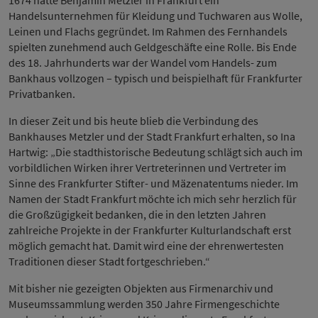
1674 hatte Benjamin Metzler in Frankfurt ein
Handelsunternehmen für Kleidung und Tuchwaren aus Wolle,
Leinen und Flachs gegründet. Im Rahmen des Fernhandels
spielten zunehmend auch Geldgeschäfte eine Rolle. Bis Ende
des 18. Jahrhunderts war der Wandel vom Handels- zum
Bankhaus vollzogen – typisch und beispielhaft für Frankfurter
Privatbanken.
In dieser Zeit und bis heute blieb die Verbindung des
Bankhauses Metzler und der Stadt Frankfurt erhalten, so Ina
Hartwig: „Die stadthistorische Bedeutung schlägt sich auch im
vorbildlichen Wirken ihrer Vertreterinnen und Vertreter im
Sinne des Frankfurter Stifter- und Mäzenatentums nieder. Im
Namen der Stadt Frankfurt möchte ich mich sehr herzlich für
die Großzügigkeit bedanken, die in den letzten Jahren
zahlreiche Projekte in der Frankfurter Kulturlandschaft erst
möglich gemacht hat. Damit wird eine der ehrenwertesten
Traditionen dieser Stadt fortgeschrieben.“
Mit bisher nie gezeigten Objekten aus Firmenarchiv und
Museumssammlung werden 350 Jahre Firmengeschichte