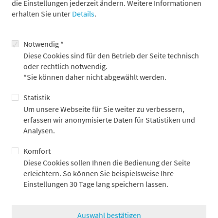
die Einstellungen jederzeit ändern. Weitere Informationen
auszubauen. Wir streben danach, unseren Kunden stets
erhalten Sie unter
Details
.
sichere, effiziente und zukunftsorientierte Lösungen zu bieten
und aktiv zur Entwicklung des digitalen Wertpapiermarktes
beizutragen“, erklärt Shahrok Shedari aus dem Digital Assets
Notwendig *
Office des Bankhauses Metzler.
Diese Cookies sind für den Betrieb der Seite technisch
oder rechtlich notwendig.
*Sie können daher nicht abgewählt werden.
Über das Bankhaus Metzler
Statistik
Das Bankhaus Metzler hat im Jahr 2022 das Digital Assets Office
gegründet, welches sich mit sämtlichen Themen rund um das
Um unsere Webseite für Sie weiter zu verbessern,
digitale Ökosystem befasst: Dem regulatorischen Rahmenwerk,
erfassen wir anonymisierte Daten für Statistiken und
der voranschreitenden Tokenisierung von Wertpapieren auf
Analysen.
der Blockchain, der dafür notwendigen technischen
Komfort
Infrastruktur und dem digitalen Zentralbankgeld, welches vor
allem für die Abwicklung auf der Geldseite erforderlich ist.
Diese Cookies sollen Ihnen die Bedienung der Seite
erleichtern. So können Sie beispielsweise Ihre
Als erste Bank in Deutschland hat Metzler im September 2023
Einstellungen 30 Tage lang speichern lassen.
erfolgreich einen tokenisierten Fondsanteil emittiert und
mehrere Transaktionen, unter anderem in Zusammenarbeit
mit Union Investment und der DZ Bank, durchgeführt.
Auswahl bestätigen