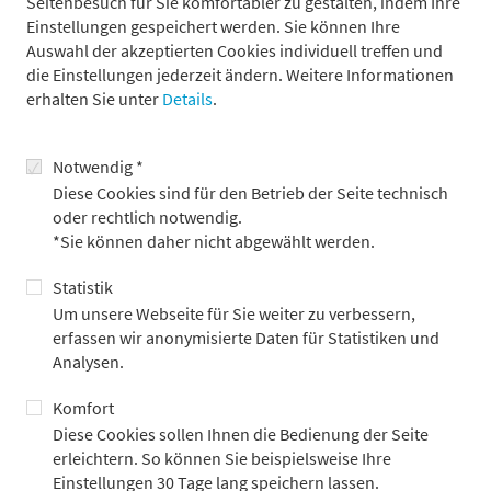
Seitenbesuch für Sie komfortabler zu gestalten, indem Ihre
Einstellungen gespeichert werden. Sie können Ihre
Auswahl der akzeptierten Cookies individuell treffen und
die Einstellungen jederzeit ändern. Weitere Informationen
erhalten Sie unter
Details
.
Notwendig *
Diese Cookies sind für den Betrieb der Seite technisch
oder rechtlich notwendig.
*Sie können daher nicht abgewählt werden.
Statistik
Um unsere Webseite für Sie weiter zu verbessern,
Das war der erste „Economist Summit“
erfassen wir anonymisierte Daten für Statistiken und
Analysen.
Werfen Sie gerne auch einen Blick auf unseren ersten
Economist Summit, den Metzler/Payden im letzten Jahr
Komfort
veranstaltet hat.
Diese Cookies sollen Ihnen die Bedienung der Seite
erleichtern. So können Sie beispielsweise Ihre
Mehr erfahren
Einstellungen 30 Tage lang speichern lassen.