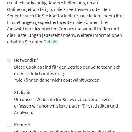
rechtlich notwendig. Andere helfen uns, unser
für institutionelle Kunden akquirieren.
Onlineangebot stetig für Sie zu verbessern oder den
Seitenbesuch für Sie komfortabler zu gestalten, indem Ihre
Schmidt:
Weit oben auf der Agenda steht außerdem das Thema
Einstellungen gespeichert werden. Sie können Ihre
Infrastruktur. Angesichts der Energiewende, des Ausbaus
Auswahl der akzeptierten Cookies individuell treffen und
Erneuerbarer Energien, des Breitband-Ausbaus und der
die Einstellungen jederzeit ändern. Weitere Informationen
Sanierung maroder Verkehrsnetze sehen wir hier einen
erhalten Sie unter
Details
.
Investitionsbedarf von 90 Billionen Dollar in den nächsten 20
Jahren – eine Summe, welche die öffentliche Hand allein nicht
stemmen kann. Hier ist privates Kapital unverzichtbar.
Notwendig *
Diese Cookies sind für den Betrieb der Seite technisch
oder rechtlich notwendig.
Kam die Initiative von Ihnen oder von Kundenseite?
*Sie können daher nicht abgewählt werden.
Schätzle:
Sowohl als auch. Die Kundennachfrage nach
Statistik
alternativen Assets steigt. Angesichts der Zinswende sind
Private Equity, aber eben auch Infrastruktur enorm gefragt. Gut
Um unsere Webseite für Sie weiter zu verbessern,
gemanagte Infrastrukturprojekte bieten stabile, oft
erfassen wir anonymisierte Daten für Statistiken und
inflationsindexierte Cashflows und haben eine geringe
Analysen.
Korrelation zu traditionellen Anlageformen.
Komfort
Diese Cookies sollen Ihnen die Bedienung der Seite