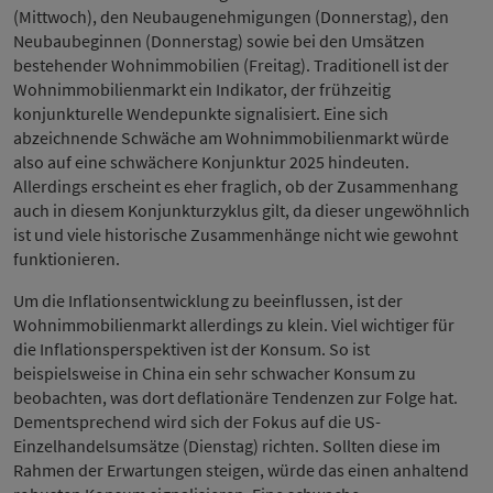
(Mittwoch), den Neubaugenehmigungen (Donnerstag), den
Neubaubeginnen (Donnerstag) sowie bei den Umsätzen
bestehender Wohnimmobilien (Freitag). Traditionell ist der
Wohnimmobilienmarkt ein Indikator, der frühzeitig
konjunkturelle Wendepunkte signalisiert. Eine sich
abzeichnende Schwäche am Wohnimmobilienmarkt würde
also auf eine schwächere Konjunktur 2025 hindeuten.
Allerdings erscheint es eher fraglich, ob der Zusammenhang
auch in diesem Konjunkturzyklus gilt, da dieser ungewöhnlich
ist und viele historische Zusammenhänge nicht wie gewohnt
funktionieren.
Um die Inflationsentwicklung zu beeinflussen, ist der
Wohnimmobilienmarkt allerdings zu klein. Viel wichtiger für
die Inflationsperspektiven ist der Konsum. So ist
beispielsweise in China ein sehr schwacher Konsum zu
beobachten, was dort deflationäre Tendenzen zur Folge hat.
Dementsprechend wird sich der Fokus auf die US-
Einzelhandelsumsätze (Dienstag) richten. Sollten diese im
Rahmen der Erwartungen steigen, würde das einen anhaltend