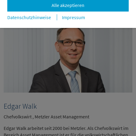
Alle akzeptieren
Datenschutzhinweise
Impressum
Edgar Walk
Chefvolkswirt , Metzler Asset Management
Edgar Walk arbeitet seit 2000 bei Metzler. Als Chefvolkswirt im
Bereich Asset Management ist er für die volkswirtschaftlichen