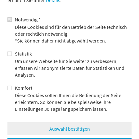
erhalten Sie unter
Details
.
verunsichert und sparen viel. Die Gründe dafür sind die
psychologischen Folgen der Coronapandemie, die Krise am
Immobilienmarkt, der schwache Arbeitsmarkt etc. Inwieweit
Notwendig *
die Verunsicherung nachgelassen hat und sich der Konsum
Diese Cookies sind für den Betrieb der Seite technisch
wieder verbessert, ist schwer einzuschätzen.
oder rechtlich notwendig.
Ein weiterer Wachstumsfaktor waren die enormen staatlichen
*Sie können daher nicht abgewählt werden.
Infrastrukturausgaben. Die vergangenen hohen Investitionen
Statistik
in Immobilien und Infrastruktur bedeuten jedoch, dass in den
kommenden Jahren sehr viel Geld in die Erhaltung der vielen
Um unsere Webseite für Sie weiter zu verbessern,
Immobilien und der zu großen Infrastruktur investiert werden
erfassen wir anonymisierte Daten für Statistiken und
muss. Andernfalls würde ein Verfall drohen und die Ausgaben
Analysen.
wären Verschwendung gewesen.
Komfort
Die Konjunkturdaten wie Einzelhandelsumsätze,
Diese Cookies sollen Ihnen die Bedienung der Seite
Industrieproduktion, Investitionen werden zeigen, wie sich die
erleichtern. So können Sie beispielsweise Ihre
Konjunkturdynamik in China derzeit darstellt.
Einstellungen 30 Tage lang speichern lassen.
zurück
Auswahl bestätigen