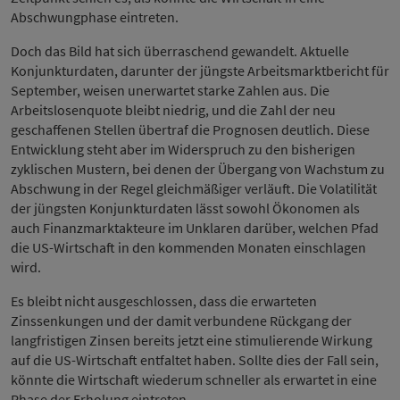
Abschwungphase eintreten.
Doch das Bild hat sich überraschend gewandelt. Aktuelle
Konjunkturdaten, darunter der jüngste Arbeitsmarktbericht für
September, weisen unerwartet starke Zahlen aus. Die
Arbeitslosenquote bleibt niedrig, und die Zahl der neu
geschaffenen Stellen übertraf die Prognosen deutlich. Diese
Entwicklung steht aber im Widerspruch zu den bisherigen
zyklischen Mustern, bei denen der Übergang von Wachstum zu
Abschwung in der Regel gleichmäßiger verläuft. Die Volatilität
der jüngsten Konjunkturdaten lässt sowohl Ökonomen als
auch Finanzmarktakteure im Unklaren darüber, welchen Pfad
die US-Wirtschaft in den kommenden Monaten einschlagen
wird.
Es bleibt nicht ausgeschlossen, dass die erwarteten
Zinssenkungen und der damit verbundene Rückgang der
langfristigen Zinsen bereits jetzt eine stimulierende Wirkung
auf die US-Wirtschaft entfaltet haben. Sollte dies der Fall sein,
könnte die Wirtschaft wiederum schneller als erwartet in eine
Phase der Erholung eintreten.