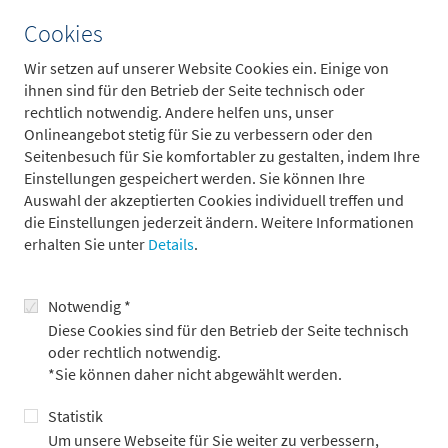
Einzelhandelsumsätze, die im August noch um 2,1 Prozent
stiegen, im September auf 2,6 Prozent beschleunigt haben.
Cookies
Doch die zugrunde liegenden Daten erfassen einen Zeitraum
Wir setzen auf unserer Website Cookies ein. Einige von
vor der Ankündigung eines umfassenden Konjunkturpakets. Es
ihnen sind für den Betrieb der Seite technisch oder
ist zu vermuten, dass sich die wirtschaftliche Lage im
rechtlich notwendig. Andere helfen uns, unser
September weiter verschlechterte, was die Regierung
Onlineangebot stetig für Sie zu verbessern oder den
schließlich unter Druck setzte, ein großes Stimulusprogramm
Seitenbesuch für Sie komfortabler zu gestalten, indem Ihre
zu verabschieden.
Einstellungen gespeichert werden. Sie können Ihre
Die bisher ergriffenen Maßnahmen wurden von vielen
Auswahl der akzeptierten Cookies individuell treffen und
Beobachtern als enttäuschend bewertet. Zwar wurde die
die Einstellungen jederzeit ändern. Weitere Informationen
Liquidität an den Finanzmärkten verbessert, die
erhalten Sie unter
Details
.
Kreditvergabemöglichkeiten der Banken wurden erweitert und
es gab regulatorische Erleichterungen für den Erwerb von
Notwendig *
Immobilien, doch greifen diese Maßnahmen bislang nicht
ausreichend. Die tieferliegenden Probleme Chinas sind
Diese Cookies sind für den Betrieb der Seite technisch
vielschichtiger: Eine schwache Binnennachfrage, das
oder rechtlich notwendig.
gedämpfte Vertrauen in zukünftiges Wachstum, die Erwartung
*Sie können daher nicht abgewählt werden.
weiter fallender Immobilienpreise sowie der Fokus auf
Statistik
Schuldenabbau belasten das wirtschaftliche Klima. Die Krise
am Immobilienmarkt ist nach wie vor in vollem Gange. In einem
Um unsere Webseite für Sie weiter zu verbessern,