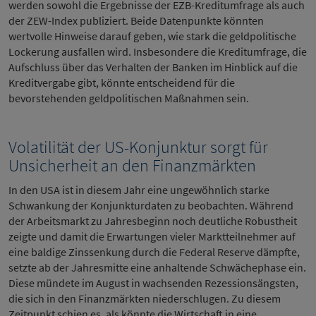
werden sowohl die Ergebnisse der EZB-Kreditumfrage als auch
der ZEW-Index publiziert. Beide Datenpunkte könnten
wertvolle Hinweise darauf geben, wie stark die geldpolitische
Lockerung ausfallen wird. Insbesondere die Kreditumfrage, die
Aufschluss über das Verhalten der Banken im Hinblick auf die
Kreditvergabe gibt, könnte entscheidend für die
bevorstehenden geldpolitischen Maßnahmen sein.
Volatilität der US-Konjunktur sorgt für
Unsicherheit an den Finanzmärkten
In den USA ist in diesem Jahr eine ungewöhnlich starke
Schwankung der Konjunkturdaten zu beobachten. Während
der Arbeitsmarkt zu Jahresbeginn noch deutliche Robustheit
zeigte und damit die Erwartungen vieler Marktteilnehmer auf
eine baldige Zinssenkung durch die Federal Reserve dämpfte,
setzte ab der Jahresmitte eine anhaltende Schwächephase ein.
Diese mündete im August in wachsenden Rezessionsängsten,
die sich in den Finanzmärkten niederschlugen. Zu diesem
Zeitpunkt schien es, als könnte die Wirtschaft in eine