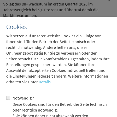
So lag das BIP-Wachstum im ersten Quartal 2026 im
Jahresvergleich bei 5,0 Prozent und übertraf damit die
Markterwartungen.
Cookies
Diese positive Entwicklung wird durch stabile Lieferketten
sowie erste Preissteigerungen in Teilen der Industrie gestützt.
Wir setzen auf unserer Website Cookies ein. Einige von
Auch der Immobilienmarkt zeigt erste Anzeichen einer
ihnen sind für den Betrieb der Seite technisch oder
Bodenbildung, während die Bewertungen am A-Aktienmarkt
rechtlich notwendig. Andere helfen uns, unser
weiterhin auf einem vergleichsweise niedrigen Niveau liegen.
Onlineangebot stetig für Sie zu verbessern oder den
Seitenbesuch für Sie komfortabler zu gestalten, indem Ihre
Einstellungen gespeichert werden. Sie können Ihre
Auswahl der akzeptierten Cookies individuell treffen und
die Einstellungen jederzeit ändern. Weitere Informationen
erhalten Sie unter
Details
.
Notwendig *
Diese Cookies sind für den Betrieb der Seite technisch
oder rechtlich notwendig.
*Sie können daher nicht abgewählt werden.