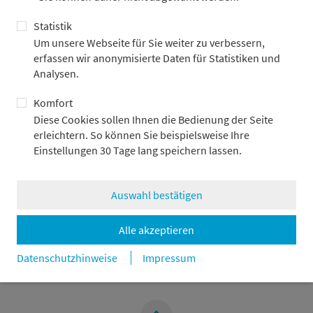
Statistik
portfolio:update und Kurzüberblick zur
Um unsere Webseite für Sie weiter zu verbessern,
Strategie
erfassen wir anonymisierte Daten für Statistiken und
Analysen.
Eine Einordnung der aktuellen Entwicklungen in China finden
Sie im aktuellen portfolio:update. Auf unserer Strategieseite
Komfort
geben wir ergänzend dazu einen Überblick über unseren
Diese Cookies sollen Ihnen die Bedienung der Seite
Investmentansatz in China.
erleichtern. So können Sie beispielsweise Ihre
Einstellungen 30 Tage lang speichern lassen.
portfolio:update China
Aktienstrategien China & Japan
Auswahl bestätigen
Alle akzeptieren
zurück
Datenschutzhinweise
Impressum