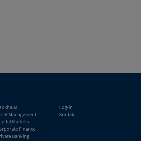
ankhaus
Log-in
sset Management
Kontakt
apital Markets
orporate Finance
rivate Banking