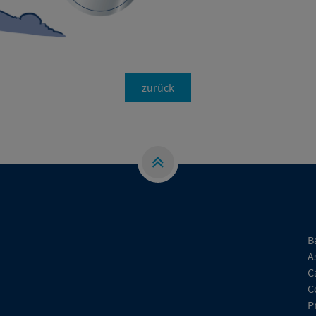
zurück
B
A
C
C
P