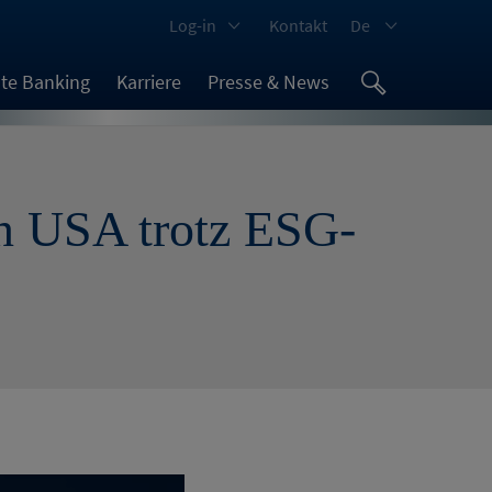
Log-in
Kontakt
De
ate Banking
Karriere
Presse & News
en USA trotz ESG-