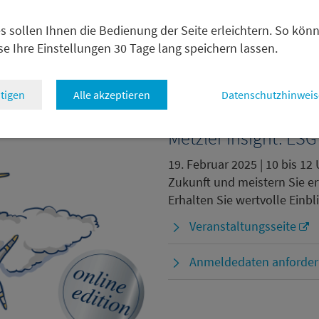
Skepsis
s sollen Ihnen die Bedienung der Seite erleichtern. So kön
PDF — 646 KB
se Ihre Einstellungen 30 Tage lang speichern lassen.
tigen
Alle akzeptieren
Datenschutzhinweis
Metzler Insight: ESG
19. Februar 2025 | 10 bis 12 
Zukunft und meistern Sie 
Erhalten Sie wertvolle Einbl
Veranstaltungsseite
Anmeldedaten anforde