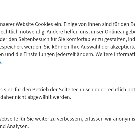
G-Fonds zeigte im Jahr 2024 eine uneinheitliche Entwickl
 weiterhin Unterstützung fanden, stand der US-Markt vor 
, Kapitalabflüsse und eine allgemeine Skepsis gegenüber ES
nserer Website Cookies ein. Einige von ihnen sind für den Be
 die Schlagzeilen. Doch trotz dieser Widerstände erzielten 
rechtlich notwendig. Andere helfen uns, unser Onlineangebot
Aktien, bemerkenswerte Überrenditen.
der den Seitenbesuch für Sie komfortabler zu gestalten, in
ber dieser Entwicklung war die starke Performance von Techn
espeichert werden. Sie können Ihre Auswahl der akzeptiert
chschnittlich vertreten sind. So zeigten Best-in-Class-Stra
fen und die Einstellungen jederzeit ändern. Weitere Informa
liche Outperformance.
s
.
se beleuchtet die Performance nachhaltiger Aktienstrategien
folgsfaktoren auf und ordnet die Ergebnisse in das Marktge
s sind für den Betrieb der Seite technisch oder rechtlich no
 daher nicht abgewählt werden.
bseite für Sie weiter zu verbessern, erfassen wir anonymis
tändigen ESG:tracker downloaden
und Analysen.
2024: Überrenditen in den