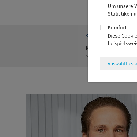
Um unsere We
Statistiken 
Komfort
Sie haben vorab
Diese Cookie
beispielswei
Kontaktieren Sie mich
schon jetzt per E-Mail
Auswahl bestä