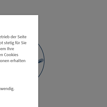
trieb der Seite
 stetig für Sie
dem Ihre
en Cookies
tionen erhalten
twendig.