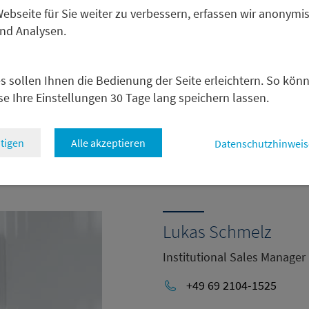
bseite für Sie weiter zu verbessern, erfassen wir anonymis
und Analysen.
 Fragen?
s sollen Ihnen die Bedienung der Seite erleichtern. So kön
se Ihre Einstellungen 30 Tage lang speichern lassen.
 gerne. Ich freue mich auf den Austausch – persönlich auf d
 oder Telefon.
tigen
Alle akzeptieren
Datenschutzhinweis
Lukas Schmelz
Institutional Sales Manager
+49 69 2104-1525