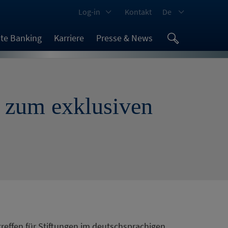
Log-in
Kontakt
De
ate Banking
Karriere
Presse & News
g zum exklusiven
treffen für Stiftungen im deutschsprachigen