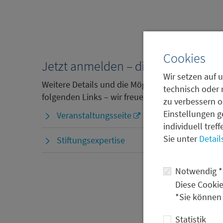
Cookies
Jetzt anmelden – die Plätze sind 
Wir setzen auf u
Weitere Details und die Möglichkeit zur Anmeldu
technisch oder 
folgenden Links – wir freuen uns auf Sie.
zu verbessern o
Einstellungen g
Veranstaltungsseite
individuell tref
Sie unter
Detail
Stiftungsexpertise
Notwendig *
Diese Cookie
*Sie können
Statistik