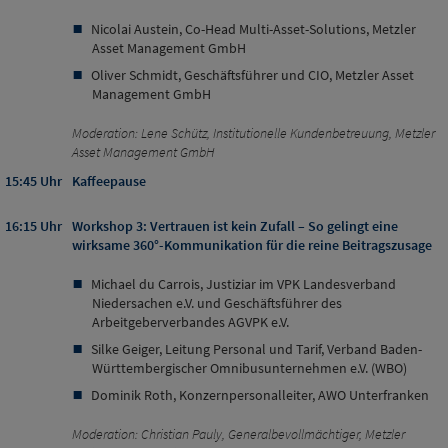
Nicolai Austein, Co-Head Multi-Asset-Solutions, Metzler
Asset Management GmbH
Oliver Schmidt, Geschäftsführer und CIO, Metzler Asset
Management GmbH
Moderation: Lene Schütz, Institutionelle Kundenbetreuung, Metzler
Asset Management GmbH
15:45 Uhr
Kaffeepause
16:15 Uhr
Workshop 3: Vertrauen ist kein Zufall – So gelingt eine
wirksame 360°-Kommunikation für die reine Beitragszusage
Michael du Carrois, Justiziar im VPK Landesverband
Niedersachen e.V. und Geschäftsführer des
Arbeitgeberverbandes AGVPK e.V.
Silke Geiger, Leitung Personal und Tarif, Verband Baden-
Württembergischer Omnibusunternehmen e.V. (WBO)
Dominik Roth, Konzernpersonalleiter, AWO Unterfranken
Moderation: Christian Pauly, Generalbevollmächtiger, Metzler