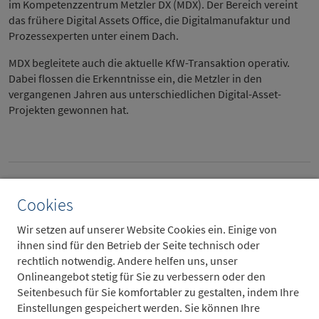
im Kompetenzzentrum Metzler DX (MDX). Der Bereich vereint
das frühere Digital Assets Office, die Digitalmanufaktur und
Prozessexperten unter einem Dach.
MDX begleitete auch die aktuelle KfW-Transaktion operativ.
Dabei flossen die Erkenntnisse ein, die Metzler in den
vergangenen Jahren aus unterschiedlichen Digital-Asset-
Projekten gewonnen hat.
Ansprechpartner für Presseanfragen
Cookies
Wir setzen auf unserer Website Cookies ein. Einige von
ihnen sind für den Betrieb der Seite technisch oder
rechtlich notwendig. Andere helfen uns, unser
Onlineangebot stetig für Sie zu verbessern oder den
Seitenbesuch für Sie komfortabler zu gestalten, indem Ihre
Einstellungen gespeichert werden. Sie können Ihre