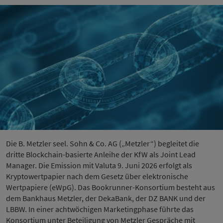
Die B. Metzler seel. Sohn & Co. AG („Metzler“) begleitet die
dritte Blockchain-basierte Anleihe der KfW als Joint Lead
Manager. Die Emission mit Valuta 9. Juni 2026 erfolgt als
Kryptowertpapier nach dem Gesetz über elektronische
Wertpapiere (eWpG). Das Bookrunner-Konsortium besteht aus
dem Bankhaus Metzler, der DekaBank, der DZ BANK und der
LBBW. In einer achtwöchigen Marketingphase führte das
Konsortium unter Beteiligung von Metzler Gespräche mit