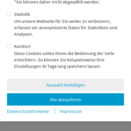
*Sie können daher nicht abgewählt werden.
So sind rund 4.000 Euro zusammengekommen. Damit
unterstützt die
Metzler-Stiftung
in diesem Jahr erstmals das
Statistik
Frankfurter „Sorgentelefon für Kinder und Jugendliche e. V.“
Um unsere Webseite für Sie weiter zu verbessern,
(
KJT Frankfurt
), Teil der „Nummer gegen Kummer“.
erfassen wir anonymisierte Daten für Statistiken und
Analysen.
Dort finden Kinder und Jugendliche in herausfordernden
Lebenssituationen ein offenes Ohr – anonym und vertraulich.
Komfort
Diese Cookies sollen Ihnen die Bedienung der Seite
erleichtern. So können Sie beispielsweise Ihre
Einstellungen 30 Tage lang speichern lassen.
Wir freuen uns, das Sorgentelefon auf diese Weise
unterstützen zu können, und danken allen Mitarbeiterinnen
und Mitarbeitern für ihr Engagement, Monat für Monat.
Auswahl bestätigen
Alle akzeptieren
zurück
Datenschutzhinweise
Impressum