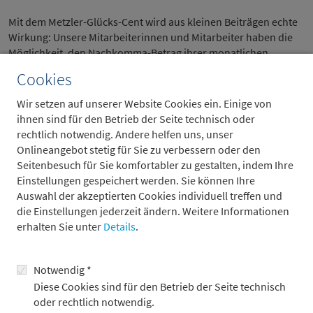
Mit dem Metzler-Glücks-Cent wird aus kleinen Beiträgen echte
Wirkung: Unsere Mitarbeiterinnen und Mitarbeiter haben die
Möglichkeit, den Nachkomma-Betrag ihrer monatlichen
Gehaltsüberweisung aus dem Nettogehalt zugunsten der
Cookies
Metzler Stiftung zu spenden, bis zu 0,99 Euro pro Monat. Der
Vorstand verdoppelt die Summe am Jahresende.
Wir setzen auf unserer Website Cookies ein. Einige von
ihnen sind für den Betrieb der Seite technisch oder
rechtlich notwendig. Andere helfen uns, unser
Onlineangebot stetig für Sie zu verbessern oder den
Seitenbesuch für Sie komfortabler zu gestalten, indem Ihre
Einstellungen gespeichert werden. Sie können Ihre
Auswahl der akzeptierten Cookies individuell treffen und
die Einstellungen jederzeit ändern. Weitere Informationen
erhalten Sie unter
Details
.
Notwendig *
Diese Cookies sind für den Betrieb der Seite technisch
oder rechtlich notwendig.