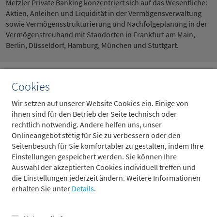
Metzler Private Banking konzentriert sich auf das Wesentliche:
Aktien, Anleihen und Liquidität in der Vermögensverwaltung
sowie Vermögensstrukturierung und Nachfolgeplanung in der
Vermögenstreuhand mit Standorten in Frankfurt am Main,
Berlin, Düsseldorf, Hamburg, München und Stuttgart.
Cookies
Ansprechpartner für Presseanfragen
Wir setzen auf unserer Website Cookies ein. Einige von
ihnen sind für den Betrieb der Seite technisch oder
rechtlich notwendig. Andere helfen uns, unser
Onlineangebot stetig für Sie zu verbessern oder den
Seitenbesuch für Sie komfortabler zu gestalten, indem Ihre
Einstellungen gespeichert werden. Sie können Ihre
Auswahl der akzeptierten Cookies individuell treffen und
die Einstellungen jederzeit ändern. Weitere Informationen
erhalten Sie unter
Details
.