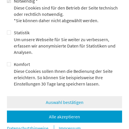
Notwendig *
Diese Cookies sind für den Betrieb der Seite technisch
oder rechtlich notwendig.
*Sie können daher nicht abgewählt werden.
Alexander Adick
Statistik
+49 69 2104-4967
Um unsere Webseite für Sie weiter zu verbessern,
erfassen wir anonymisierte Daten für Statistiken und
Alexander.Adick@metzler.com
Analysen.
Komfort
zurück
Diese Cookies sollen Ihnen die Bedienung der Seite
erleichtern. So können Sie beispielsweise Ihre
Einstellungen 30 Tage lang speichern lassen.
Auswahl bestätigen
Weitere Beiträge
Alle akzeptieren
Datenschutzhinweise
Impressum