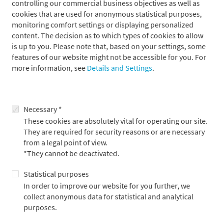
controlling our commercial business objectives as well as
cookies that are used for anonymous statistical purposes,
monitoring comfort settings or displaying personalized
Ihre Vorteile bei Metzler
content. The decision as to which types of cookies to allow
is up to you. Please note that, based on your settings, some
features of our website might not be accessible for you. For
more information, see
Details and Settings
.
Gestaltungsspielraum und die Möglichkeit, einen Mehrwert
zu schaffen
Eine positive Arbeitskultur
Necessary *
Strukturiertes und mehr-moduliges Onboarding durch das
These cookies are absolutely vital for operating our site.
Metzler Patenkonzept
They are required for security reasons or are necessary
Möglichkeit zum mobilen Arbeiten auch im EU-Ausland
from a legal point of view.
Wertvolle Benefits und individuelle Weiterbildung
*They cannot be deactivated.
Statistical purposes
In order to improve our website for you further, we
Ihr Eigen-Profil
collect anonymous data for statistical and analytical
purposes.