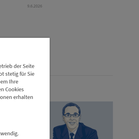
9.6.2026
trieb der Seite
 stetig für Sie
dem Ihre
en Cookies
tionen erhalten
twendig.