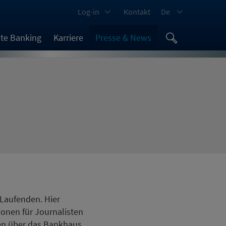
Log-in
Kontakt
De
ate Banking
Karriere
Presse & News
 Laufenden. Hier
ionen für Journalisten
nen über das Bankhaus