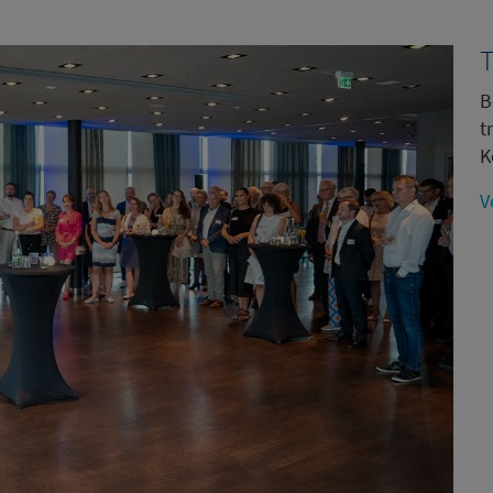
T
B
t
K
V