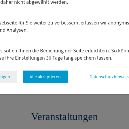
 daher nicht abgewählt werden.
e Win“ für
Infrastruktur – auf 
bseite für Sie weiter zu verbessern, erfassen wir anonymis
schaft,
müssen Taten folge
und Analysen.
wirtschaft und
24.7.2026
er
s sollen Ihnen die Bedienung der Seite erleichtern. So kön
se Ihre Einstellungen 30 Tage lang speichern lassen.
tigen
Alle akzeptieren
Datenschutzhinweis
Veranstaltungen