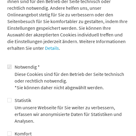
ihnen sind für den Betrieb der Seite technisch oder
rechtlich notwendig. Andere helfen uns, unser
Onlineangebot stetig für Sie zu verbessern oder den
Seitenbesuch für Sie komfortabler zu gestalten, indem Ihre
Einstellungen gespeichert werden. Sie können Ihre
Auswahl der akzeptierten Cookies individuell treffen und
Werbeinformation der Metzler Asset
die Einstellungen jederzeit ändern. Weitere Informationen
Management GmbH
erhalten Sie unter
Details
.
Diese Unterlage der Metzler Asset Management GmbH
(nachfolgend zusammen mit den verbundenen Unternehmen
Notwendig *
im Sinne von §§ 15 ff. AktG „Metzler“ genannt) enthält
Diese Cookies sind für den Betrieb der Seite technisch
Informationen, die aus öffentlichen Quellen stammen, die wir
oder rechtlich notwendig.
für verlässlich halten. Metzler übernimmt jedoch keine
*Sie können daher nicht abgewählt werden.
Garantie für die Richtigkeit oder Vollständigkeit dieser
Informationen. Metzler behält sich unangekündigte
Statistik
Änderungen der in dieser Unterlage zum Ausdruck gebrachten
Um unsere Webseite für Sie weiter zu verbessern,
Meinungen, Vorhersagen, Schätzungen und Prognosen vor
erfassen wir anonymisierte Daten für Statistiken und
und unterliegt keiner Verpflichtung, diese Unterlage zu
Analysen.
aktualisieren oder den Empfänger in anderer Weise zu
informieren, falls sich eine dieser Aussagen verändert hat oder
Komfort