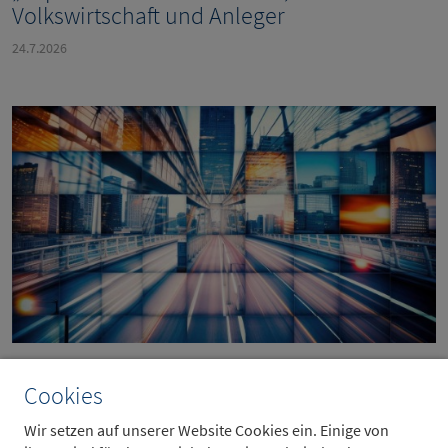
Volkswirtschaft und Anleger
24.7.2026
Infrastruktur – auf Worte müssen Taten
Cookies
folgen
Wir setzen auf unserer Website Cookies ein. Einige von
24.7.2026