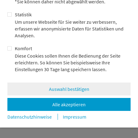
*Sie können daher nicht abgewählt werden.
31.7.2026
Statistik
Um unsere Webseite für Sie weiter zu verbessern,
erfassen wir anonymisierte Daten für Statistiken und
Analysen.
Komfort
Diese Cookies sollen Ihnen die Bedienung der Seite
erleichtern. So können Sie beispielsweise Ihre
Einstellungen 30 Tage lang speichern lassen.
Auswahl bestätigen
„Triple Win“ für Gesellschaft,
Alle akzeptieren
Volkswirtschaft und Anleger
Datenschutzhinweise
Impressum
24.7.2026