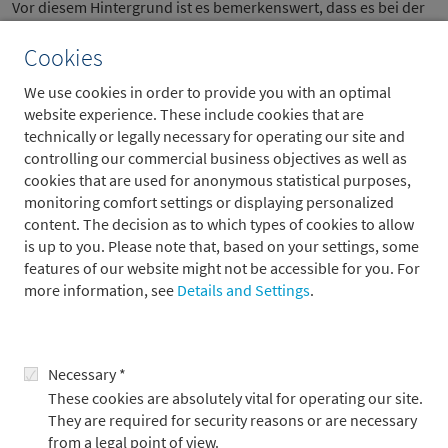
Vor diesem Hintergrund ist es bemerkenswert, dass es bei der
Klima-Allianz der Asset Owner (NZAOA), die derzeit 86
Mitglieder zählt, bislang zu keinem nennenswerten
Cookies
Mitgliederschwund gekommen ist. Aus der europäisch
We use cookies in order to provide you with an optimal
geprägten Allianz sind seit ihrer Gründung im Jahr 2019 nur
website experience. These include cookies that are
sieben Mitglieder ausgetreten, alle US-Mitglieder halten der
technically or legally necessary for operating our site and
Allianz die Treue. Ein wesentlicher Grund für diese Stabilität ist
controlling our commercial business objectives as well as
die zentrale Rolle, die nachhaltiges Investieren mittlerweile für
cookies that are used for anonymous statistical purposes,
institutionelle Vermögensinhaber spielt. So zeigt eine
monitoring comfort settings or displaying personalized
Auswertung von J.P. Morgan zu den Anlagestrategien der
content. The decision as to which types of cookies to allow
weltweit größten Asset Owner ein hohes Maß an
is up to you. Please note that, based on your settings, some
Übereinstimmung bezüglich der Bedeutung von ESG-
features of our website might not be accessible for you. For
Integration, der aktiven Mitgestaltung von Unternehmens-
more information, see
Details and Settings
.
entscheidungen (sog. „Active Ownership“) und der
Berücksichtigung des Klimawandels
bei Investitionsentscheidungen.
Immer mehr Unternehmen setzen sich Klimaziele
Necessary *
These cookies are absolutely vital for operating our site.
Ziele gemäß Science Based Targets initiative (SBTi)
They are required for security reasons or are necessary
from a legal point of view.
10k