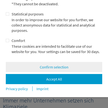
*They cannot be deactivated.
Statistical purposes
5k
In order to improve our website for you further, we
collect anonymous data for statistical and analytical
purposes.
0
2017
2024
2020
2016
2023
2019
2015
2022
2018
Q2 2025
2021
Comfort
These cookies are intended to facilitate use of our
website for you. Your settings can be saved for 30 days.
Kurzfristziele & Netto-Null-Ziele
Kurzfristziele
Selbstverpflichtung zur Zielsetzung
Confirm selection
41 % der globalen Marktkapitalisierung
Accept All
Quellen: SBTi Trend Tracker August 2025, Metzler
Privacy policy
Imprint
Stand: 14.8.2025
Immer mehr Unternehmen setzen sich
Klimaziele