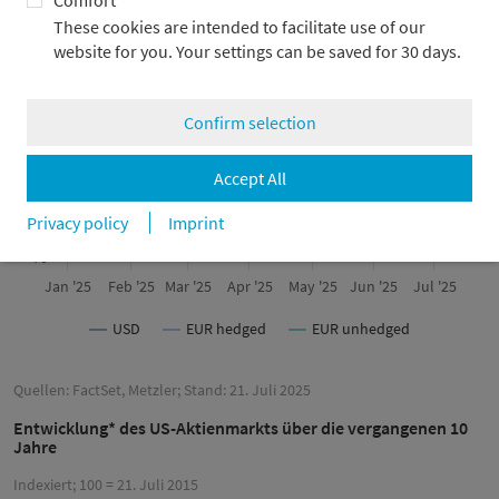
These cookies are intended to facilitate use of our
100
website for you. Your settings can be saved for 30 days.
90
Confirm selection
Accept All
80
Privacy policy
Imprint
70
Jan '25
Feb '25
Mar '25
Apr '25
May '25
Jun '25
Jul '25
USD
EUR hedged
EUR unhedged
Quellen: FactSet, Metzler; Stand: 21. Juli 2025
Entwicklung* des US-Aktienmarkts über die vergangenen 10
Jahre
Indexiert; 100 = 21. Juli 2015