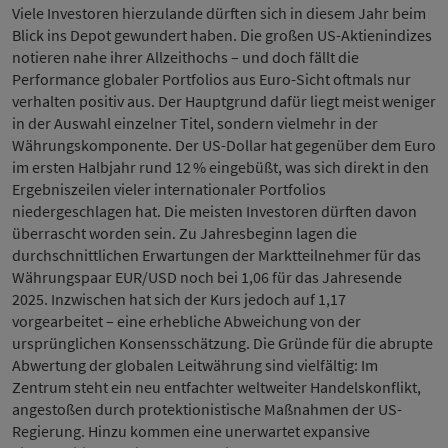
Viele Investoren hierzulande dürften sich in diesem Jahr beim
Blick ins Depot gewundert haben. Die großen US-Aktienindizes
notieren nahe ihrer Allzeithochs – und doch fällt die
Performance globaler Portfolios aus Euro-Sicht oftmals nur
verhalten positiv aus. Der Hauptgrund dafür liegt meist weniger
in der Auswahl einzelner Titel, sondern vielmehr in der
Währungskomponente. Der US-Dollar hat gegenüber dem Euro
im ersten Halbjahr rund 12 % eingebüßt, was sich direkt in den
Ergebniszeilen vieler internationaler Portfolios
niedergeschlagen hat. Die meisten Investoren dürften davon
überrascht worden sein. Zu Jahresbeginn lagen die
durchschnittlichen Erwartungen der Marktteilnehmer für das
Währungspaar EUR/USD noch bei 1,06 für das Jahresende
2025. Inzwischen hat sich der Kurs jedoch auf 1,17
vorgearbeitet – eine erhebliche Abweichung von der
ursprünglichen Konsensschätzung. Die Gründe für die abrupte
Abwertung der globalen Leitwährung sind vielfältig: Im
Zentrum steht ein neu entfachter weltweiter Handelskonflikt,
angestoßen durch protektionistische Maßnahmen der US-
Regierung. Hinzu kommen eine unerwartet expansive