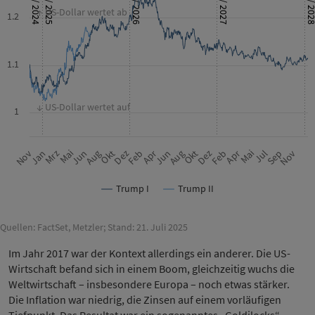
2016 / 2024
2017 / 2025
2018 / 2026
2019 / 2027
2020 / 2
↑ US-Dollar wertet ab
1.2
1.1
↓ US-Dollar wertet auf
1
Nov
Dez
Aug
Sep
Jun
Mrz
Apr
Dez
Okt
Jun
Jul
Apr
Jan
Feb
Okt
Nov
Aug
Mai
Mai
Feb
Trump I
Trump II
Quellen: FactSet, Metzler; Stand: 21. Juli 2025
Im Jahr 2017 war der Kontext allerdings ein anderer. Die US-
Wirtschaft befand sich in einem Boom, gleichzeitig wuchs die
Weltwirtschaft – insbesondere Europa – noch etwas stärker.
Die Inflation war niedrig, die Zinsen auf einem vorläufigen
Tiefpunkt. Das Resultat war ein sogenanntes „Goldilocks“-