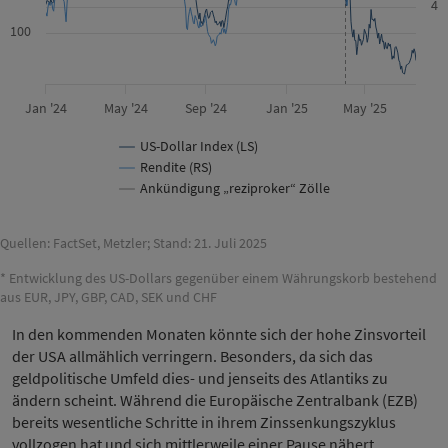
4
100
Jan '24
May '24
Sep '24
Jan '25
May '25
US-Dollar Index (LS)
Rendite (RS)
Ankündigung „reziproker“ Zölle
Quellen: FactSet, Metzler; Stand: 21. Juli 2025
* Entwicklung des US-Dollars gegenüber einem Währungskorb bestehend
aus EUR, JPY, GBP, CAD, SEK und CHF
In den kommenden Monaten könnte sich der hohe Zinsvorteil
der USA allmählich verringern. Besonders, da sich das
geldpolitische Umfeld dies- und jenseits des Atlantiks zu
ändern scheint. Während die Europäische Zentralbank (EZB)
bereits wesentliche Schritte in ihrem Zinssenkungszyklus
vollzogen hat und sich mittlerweile einer Pause nähert,