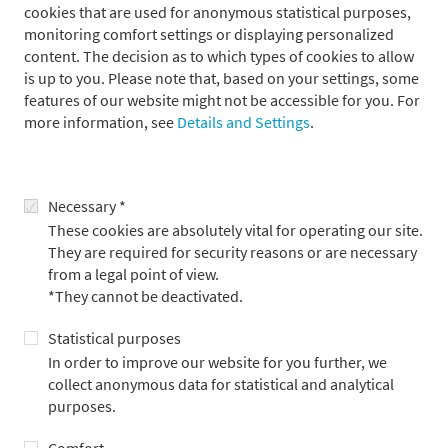
Währungsabsicherung unseres Erachtens nicht förderlich, da
cookies that are used for anonymous statistical purposes,
sie über einen langen Anlagehorizont sehr teuer sein kann. Das
monitoring comfort settings or displaying personalized
heißt, die Kosten der Absicherung übersteigen meist die
content. The decision as to which types of cookies to allow
Vorteile eines dadurch stabilisierten Wechselkurses. So liegt
is up to you. Please note that, based on your settings, some
zum Beispiel die Wertentwicklung des US-Aktienmarkts über
features of our website might not be accessible for you. For
die vergangenen zehn Jahre in USD bei 237 %, in EUR
more information, see
Details and Settings
.
(unbesichert) bei 215 % und in EUR besichert bei nur noch 172
%. Dies entspricht einem Performance-Nachteil von 43 %-Pkt.
für ein dauerhaft währungsbesichertes US-Portfolio (siehe
Necessary *
Abb. 5 rechts). Wird der Betrachtungszeitraum auf die
These cookies are absolutely vital for operating our site.
vergangenen 20 Jahre erweitert, vergrößert sich der
They are required for security reasons or are necessary
Renditeabstand aufgrund des Zinseszinseffekts sogar
from a legal point of view.
nochmals.
*They cannot be deactivated.
Abb. 5: Währungsabsicherungen kurz- und langfristig
Statistical purposes
In order to improve our website for you further, we
Entwicklung* des US-Aktienmarkts seit Jahresbeginn
collect anonymous data for statistical and analytical
purposes.
Indexiert; 100 = 31. Dezember 2024
Comfort