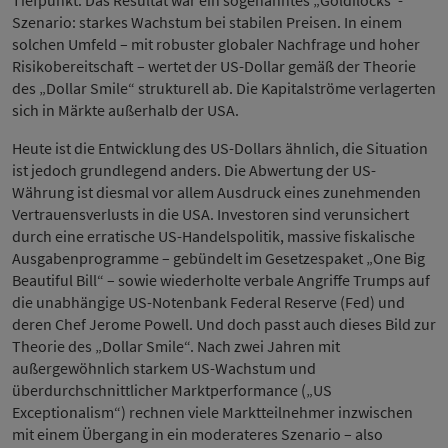
Szenario: starkes Wachstum bei stabilen Preisen. In einem
solchen Umfeld – mit robuster globaler Nachfrage und hoher
Risikobereitschaft – wertet der US-Dollar gemäß der Theorie
des „Dollar Smile“ strukturell ab. Die Kapitalströme verlagerten
sich in Märkte außerhalb der USA.
Heute ist die Entwicklung des US-Dollars ähnlich, die Situation
ist jedoch grundlegend anders. Die Abwertung der US-
Währung ist diesmal vor allem Ausdruck eines zunehmenden
Vertrauensverlusts in die USA. Investoren sind verunsichert
durch eine erratische US-Handelspolitik, massive fiskalische
Ausgabenprogramme – gebündelt im Gesetzespaket „One Big
Beautiful Bill“ – sowie wiederholte verbale Angriffe Trumps auf
die unabhängige US-Notenbank Federal Reserve (Fed) und
deren Chef Jerome Powell. Und doch passt auch dieses Bild zur
Theorie des „Dollar Smile“. Nach zwei Jahren mit
außergewöhnlich starkem US-Wachstum und
überdurchschnittlicher Marktperformance („US
Exceptionalism“) rechnen viele Marktteilnehmer inzwischen
mit einem Übergang in ein moderateres Szenario – also