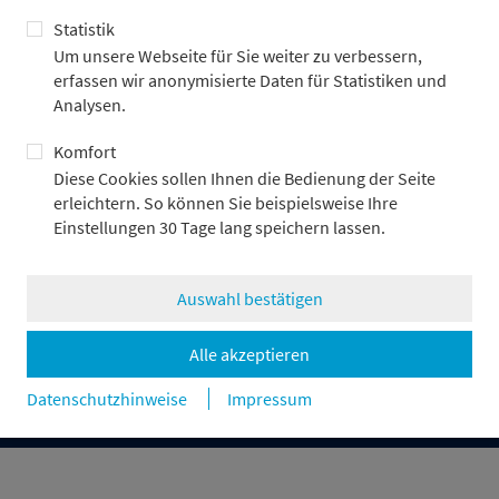
Statistik
Um unsere Webseite für Sie weiter zu verbessern,
erfassen wir anonymisierte Daten für Statistiken und
Bankhaus
Log-in
Analysen.
Asset Management
Kontakt
Capital Markets
Komfort
Corporate Finance
Diese Cookies sollen Ihnen die Bedienung der Seite
Private Banking
erleichtern. So können Sie beispielsweise Ihre
Karriere
Einstellungen 30 Tage lang speichern lassen.
Presse & News
Auswahl bestätigen
Impressum
Datenschutz
Rechtliche Hinweise & Compliance
Alle akzeptieren
Disclosures
Cookie-Einstellungen
Datenschutzhinweise
Impressum
© Metzler