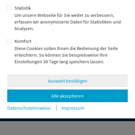
Statistik
Um unsere Webseite für Sie weiter zu verbessern,
erfassen wir anonymisierte Daten für Statistiken und
Bankhaus
Log-in
Analysen.
Asset Management
Kontakt
Capital Markets
Komfort
Corporate Finance
Diese Cookies sollen Ihnen die Bedienung der Seite
Private Banking
erleichtern. So können Sie beispielsweise Ihre
Karriere
Einstellungen 30 Tage lang speichern lassen.
Presse & News
Auswahl bestätigen
Impressum
Datenschutz
Rechtliche Hinweise & Compliance
Alle akzeptieren
Disclosures
Cookie-Einstellungen
Datenschutzhinweise
Impressum
© Metzler