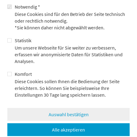
Schwächen der US-Wirtschaft verstärken. Eine multilaterale
Notwendig *
Strategie, die den Dollar gezielt schwächt und gleichzeitig den
Diese Cookies sind für den Betrieb der Seite technisch
Welthandel stärkt, bietet die nachhaltigere Lösung. Doch dies
oder rechtlich notwendig.
erfordert eine internationale Zusammenarbeit, die oft
*Sie können daher nicht abgewählt werden.
schwierig zu erreichen ist.
Statistik
Um unsere Webseite für Sie weiter zu verbessern,
Ausblick: Was plant die neue US-
erfassen wir anonymisierte Daten für Statistiken und
Regierung?
Analysen.
Strafzölle (= inflationär)
Komfort
Diese Cookies sollen Ihnen die Bedienung der Seite
Schwächung des US-Dollar (= inflationär)
erleichtern. So können Sie beispielsweise Ihre
Lockerung der Geldpolitik (= inflationär)
Einstellungen 30 Tage lang speichern lassen.
Reform der Einwanderungspolitik (= inflationär)
Steuersenkungen (= inflationär)
Auswahl bestätigen
Deregulierung (= disinflationär)
Alle akzeptieren
Das Problem: Inflation ist sehr unpopulär bei den US-Bürgern.