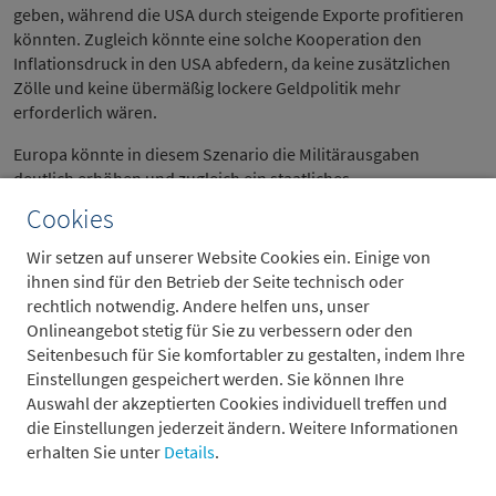
geben, während die USA durch steigende Exporte profitieren
könnten. Zugleich könnte eine solche Kooperation den
Inflationsdruck in den USA abfedern, da keine zusätzlichen
Zölle und keine übermäßig lockere Geldpolitik mehr
erforderlich wären.
Europa könnte in diesem Szenario die Militärausgaben
deutlich erhöhen und zugleich ein staatliches
Konjunkturprogramm beschließen. Parallel bestünden gute
Cookies
Chancen, dass Leitzinssenkungen der EZB zu einer sinkenden
Sparquote führen und die Kreditvergabe wieder ankurbeln.
Wir setzen auf unserer Website Cookies ein. Einige von
Sollte sich darüber hinaus die Weltwirtschaft beleben, könnte
ihnen sind für den Betrieb der Seite technisch oder
diese dem deutschen Export zugutekommen. Gleichzeitig
rechtlich notwendig. Andere helfen uns, unser
würde ein starker Yuan China dazu veranlassen, die
Onlineangebot stetig für Sie zu verbessern oder den
Binnennachfrage zu stimulieren, um damit den deflationären
Seitenbesuch für Sie komfortabler zu gestalten, indem Ihre
Tendenzen im eigenen Land entgegenzuwirken.
Einstellungen gespeichert werden. Sie können Ihre
Auswahl der akzeptierten Cookies individuell treffen und
Die Chancen und Herausforderungen des Jahres 2025 sind
die Einstellungen jederzeit ändern. Weitere Informationen
also eng mit der Rolle des Dollars verknüpft. Während Trump
erhalten Sie unter
Details
.
unilaterale Maßnahmen ergreifen könnte, um kurzfristige
Erfolge zu erzielen, würde dies langfristig die strukturellen