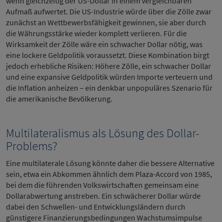
wenn gleichzeitig der US-Dollar in einem vergleichbaren
Aufmaß aufwertet. Die US-Industrie würde über die Zölle zwar
zunächst an Wettbewerbsfähigkeit gewinnen, sie aber durch
die Währungsstärke wieder komplett verlieren. Für die
Wirksamkeit der Zölle wäre ein schwacher Dollar nötig, was
eine lockere Geldpolitik voraussetzt. Diese Kombination birgt
jedoch erhebliche Risiken: Höhere Zölle, ein schwacher Dollar
und eine expansive Geldpolitik würden Importe verteuern und
die Inflation anheizen – ein denkbar unpopuläres Szenario für
die amerikanische Bevölkerung.
Multilateralismus als Lösung des Dollar-
Problems?
Eine multilaterale Lösung könnte daher die bessere Alternative
sein, etwa ein Abkommen ähnlich dem Plaza-Accord von 1985,
bei dem die führenden Volkswirtschaften gemeinsam eine
Dollarabwertung anstreben. Ein schwächerer Dollar würde
dabei den Schwellen- und Entwicklungsländern durch
günstigere Finanzierungsbedingungen Wachstumsimpulse