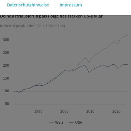
Datenschutzhinweise
Impressum
Deindustrialisierung als Folge des starken US-Dollar
Industrieproduktion (31.1.1980 = 100)
300
250
200
150
100
50
1990
2000
2010
2020
Welt
USA