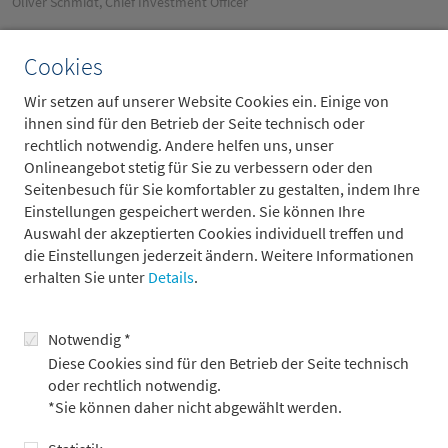
Oliver Schmidt, Chief Investment Officer
Unser Vortrag „Liebeserklärung an die
Cookies
Aktie"
Wir setzen auf unserer Website Cookies ein. Einige von
Verpassen Sie nicht unseren Vortrag mit unserem Chief
ihnen sind für den Betrieb der Seite technisch oder
Investment Officer, Oliver Schmidt:
Liebeserklärung an die
„
rechtlich notwendig. Andere helfen uns, unser
Aktie".
Onlineangebot stetig für Sie zu verbessern oder den
Der Vortrag findet am
zweiten Kongresstag
,
25. Januar 2024
,
Seitenbesuch für Sie komfortabler zu gestalten, indem Ihre
um 10.30 Uhr
statt. Treffen Sie uns im
Saal 13
des Kongress-
Einstellungen gespeichert werden. Sie können Ihre
Centers. Dieser Vortrag ist
CFP® zertifiziert
, so dass Credits
Auswahl der akzeptierten Cookies individuell treffen und
gesammelt werden können.
die Einstellungen jederzeit ändern. Weitere Informationen
erhalten Sie unter
Details
.
Oliver Schmidt wird die Geheimnisse einer erfolgreichen
Beziehung zu Aktien enthüllen und Ihnen zeigen, wie stiltreues
Aktienmanagement Portfolioerfolge optimieren kann.
Notwendig *
Diese Cookies sind für den Betrieb der Seite technisch
Merken Sie sich schon heute den Vortrag über die offizielle
oder rechtlich notwendig.
Veranstaltungsseite
des FONDS professionell Kongresses
*Sie können daher nicht abgewählt werden.
vor.