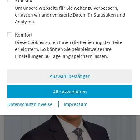
Statistik
Um unsere Webseite für Sie weiter zu verbessern,
erfassen wir anonymisierte Daten für Statistiken und
Wir freuen uns auf den Dialog mit Ihnen!
Analysen.
Besuchen Sie uns an unserem Stand
Komfort
Nummer 46 auf der Ebene 0
Diese Cookies sollen Ihnen die Bedienung der Seite
erleichtern. So können Sie beispielsweise Ihre
Einstellungen 30 Tage lang speichern lassen.
Auswahl bestätigen
Alle akzeptieren
Datenschutzhinweise
Impressum