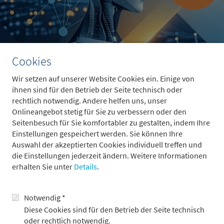
Cookies
Wir setzen auf unserer Website Cookies ein. Einige von
ihnen sind für den Betrieb der Seite technisch oder
Der Weltraum ist kein fernes Zukunftsthema mehr, sondern
rechtlich notwendig. Andere helfen uns, unser
entwickelt sich zur neuen Infrastruktur der Weltwirtschaft.
Onlineangebot stetig für Sie zu verbessern oder den
Satellitenkonstellationen, wiederverwendbare Raketen und
Seitenbesuch für Sie komfortabler zu gestalten, indem Ihre
datengetriebene Geschäftsmodelle werden die Space Economy
Einstellungen gespeichert werden. Sie können Ihre
bis 2035 auf rund 1,8 Billionen US-Dollar wachsen lassen – und
Auswahl der akzeptierten Cookies individuell treffen und
das deutlich schneller als das globale BIP.
die Einstellungen jederzeit ändern. Weitere Informationen
erhalten Sie unter
Details
.
Mit dem Börsengang von SpaceX rückt die Branche zusätzlich
ins Rampenlicht. Interessant für Anleger: Attraktive
Möglichkeiten liegen oft nicht bei den Raketenbauern selbst,
Notwendig *
sondern bei Zulieferern, Tech-Giganten und europäischen
Diese Cookies sind für den Betrieb der Seite technisch
Luft- und Raumfahrtunternehmen. Gleichzeitig müssen
oder rechtlich notwendig.
Kapitalintensität, Regulierung und ESG-Risiken berücksichtigt