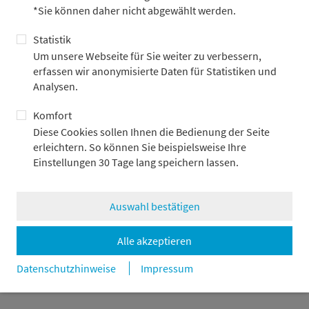
*Sie können daher nicht abgewählt werden.
werden.
Statistik
Das aktuelle portfolio:update megatrends analysiert die
strukturellen Trends und zentralen Akteure der Space
Um unsere Webseite für Sie weiter zu verbessern,
Economy.
erfassen wir anonymisierte Daten für Statistiken und
Analysen.
Komfort
Diese Cookies sollen Ihnen die Bedienung der Seite
Detailliert informiert
erleichtern. So können Sie beispielsweise Ihre
„Die letzte Grenze“ – die ökonomische Erschließung des
Einstellungen 30 Tage lang speichern lassen.
Weltraums
portfolio:update megatrends
Auswahl bestätigen
3.6.2026
PDF — 1 MB
Alle akzeptieren
zurück
Datenschutzhinweise
Impressum