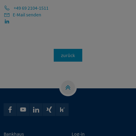
+49 69 2104-1511
E-Mail senden
zurück
Bankhaus
Log-in