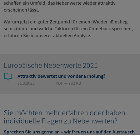
schaffen ein Umfeld, das Nebenwerte wieder attraktiv
erscheinen lässt.
Warum jetzt ein guter Zeitpunkt für einen (Wieder-)Einstieg
sein könnte und welche Faktoren für ein Comeback sprechen,
erfahren Sie in unserer aktuellen Analyse.
Europäische Nebenwerte 2025
Attraktiv bewertet und vor der Erholung?
31.3.2025
PDF — 782 KB
Sie möchten mehr erfahren oder haben
individuelle Fragen zu Nebenwerten?
Sprechen Sie uns gerne an – wir freuen uns auf den Austausch
mit Ihnen