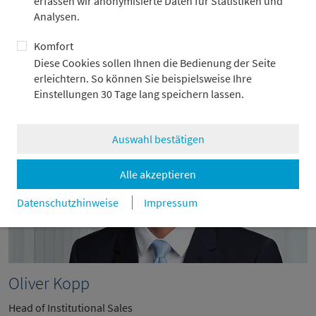
erfassen wir anonymisierte Daten für Statistiken und
E-Mail senden
Analysen.
Komfort
Diese Cookies sollen Ihnen die Bedienung der Seite
erleichtern. So können Sie beispielsweise Ihre
Einstellungen 30 Tage lang speichern lassen.
Auswahl bestätigen
Alle akzeptieren
Datenschutzhinweise
Impressum
Oliver Kopp
Head of Institutional Sales