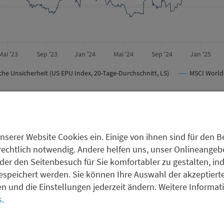
Mai '23
Sep '23
Jan '24
Mai '24
Sep '24
Jan '25
sche Unsicherheit (US EPU Index, 20-Tage-Durchschnitt, LS)
MSCI World 
tt R.; Bloom, Nick; Davis, Steven J. via https://www.policyuncertainty.com/i
nserer Website Cookies ein. Einige von ihnen sind für den Be
ser drei Faktoren – Liquiditätsüberhang, antizipierte geldp
rechtlich notwendig. Andere helfen uns, unser Onlineangebot
serwartungen – kann es trotz anhaltender Unsicherheite
der den Seitenbesuch für Sie komfortabler zu gestalten, in
weiter steigenden Kursen kommen. Wir werten diese Entwi
espeichert werden. Sie können Ihre Auswahl der akzeptiert
lität, sondern als Ausdruck einer strukturellen Neubewertun
fen und die Einstellungen jederzeit ändern. Weitere Informa
Anlageklassen.
s
.
Dollar-Stabilisierung weiter