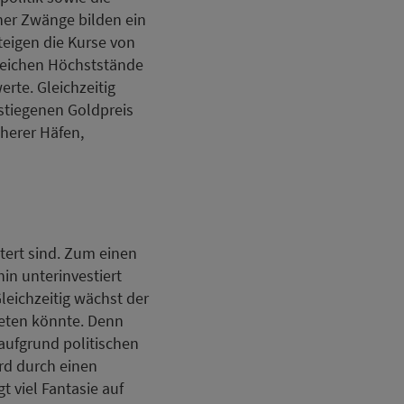
her Zwänge bilden ein
eigen die Kurse von
erreichen Höchststände
rte. Gleichzeitig
stiegenen Goldpreis
cherer Häfen,
tert sind. Zum einen
hin unterinvestiert
leichzeitig wächst der
eten könnte. Denn
 aufgrund politischen
rd durch einen
t viel Fantasie auf