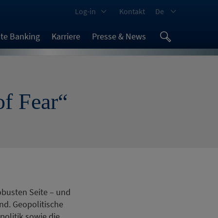
Log-in
Kontakt
De
ate Banking
Karriere
Presse & News
of Fear“
obusten Seite – und
ind. Geopolitische
olitik sowie die