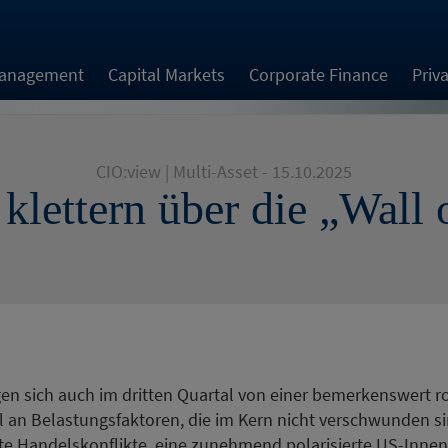
Management
Capital Markets
Corporate Finance
Priv
CIO:view | Multi-Asset - 15.10.2025
klettern über die „Wall 
gen sich auch im dritten Quartal von einer bemerkenswert r
hl an Belastungsfaktoren, die im Kern nicht verschwunden s
 Handelskonflikte, eine zunehmend polarisierte US-Innenp