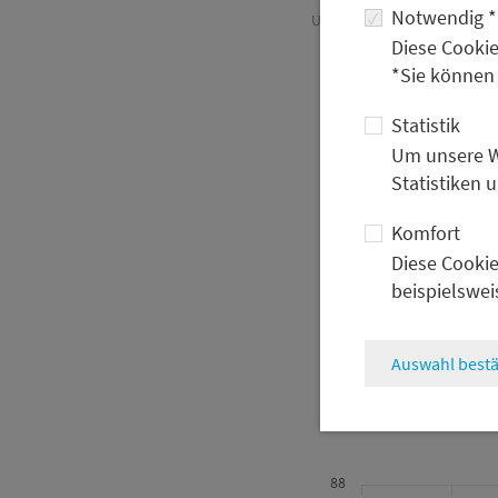
Notwendig *
US-Dollar-Index und Goldprei
Diese Cookie
*Sie können
100
Statistik
Um unsere We
98
Statistiken 
96
Komfort
Diese Cookie
beispielswei
94
92
Auswahl bestä
90
88