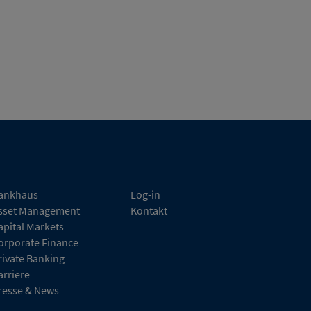
ankhaus
Log-in
sset Management
Kontakt
apital Markets
orporate Finance
rivate Banking
arriere
resse & News