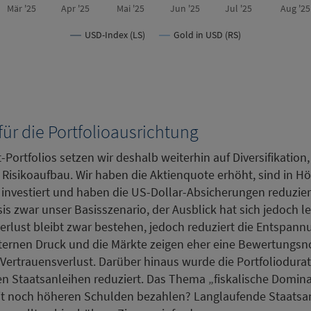
Mär '25
Apr '25
Mai '25
Jun '25
Jul '25
Aug '25
USD-Index (LS)
Gold in USD (RS)
r die Portfolioausrichtung
Portfolios setzen wir deshalb weiterhin auf Diversifikation, 
n Risikoaufbau. Wir haben die Aktienquote erhöht, sind in H
investiert und haben die US-Dollar-Absicherungen reduziert
is zwar unser Basisszenario, der Ausblick hat sich jedoch le
erlust bleibt zwar bestehen, jedoch reduziert die Entspann
ternen Druck und die Märkte zeigen eher eine Bewertungsn
Vertrauensverlust. Darüber hinaus wurde die Portfoliodurat
en Staatsanleihen reduziert. Das Thema „fiskalische Domina
t noch höheren Schulden bezahlen? Langlaufende Staatsan