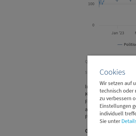
100
0
Jan '23
Politi
Quellen: Metzler, Baker, Sco
Cookies
Stand 26.9.2025
Wir setzen auf u
In der Kombination die
technisch oder 
KI-bezogene Wachstum
zu verbessern o
Fundamentaldaten zu 
Einstellungen g
als Zeichen von Stabi
individuell tref
Profils von globalen 
Sie unter
Detail
Gold steigt trotz US-