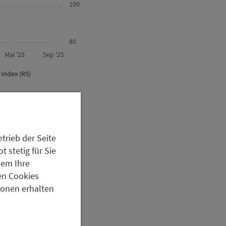
100
80
Mai '25
Sep '25
Index (RS)
ndex.html
trieb der Seite
olitische Lockerung,
 stetig für Sie
n und schwacher
dem Ihre
cklung jedoch nicht
en Cookies
g des Risiko-Rendite-
tionen erhalten