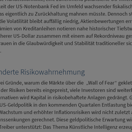
keit der US-Notenbank Fed im Umfeld wachsender fiskalisc
as eigentlich zu Zurückhaltung mahnen müsste. Dennoch st
die Volatilität bleibt auffällig niedrig, Aktienbewertungen 
mien von Kreditanleihen notieren nahe historischer Tiefstwe
ächerer US-Dollar zusammen mit einem auf Rekordniveau ge
uen in die Glaubwürdigkeit und Stabilität traditioneller si
.
änderte Risikowahrnehmung
rei Gründe, warum die Märkte über die „Wall of Fear“ geklet
l der Risiken bereits eingepreist, viele Investoren sind weiter
nativen wird Kapital in risikobehaftete Anlagen gedrängt. G
 US-Geldpolitik in den kommenden Quartalen Entlastung bi
Wachstum und erhöhter Inflationsrisiken wird nicht zuletzt
inssenkungen gerechnet. Diese geldpolitische Erwartung wi
Treiber unterstützt: Das Thema Künstliche Intelligenz erzeug