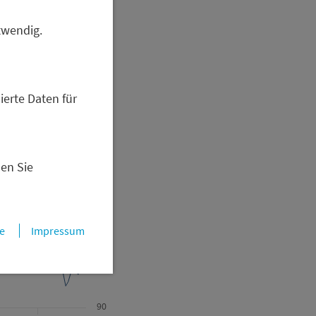
twendig.
140
ierte Daten für
130
120
nen Sie
110
e
Impressum
100
90