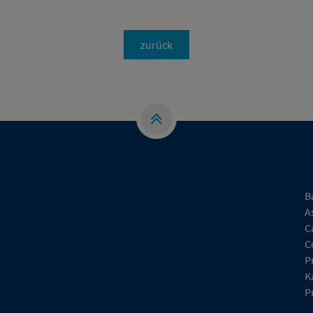
zurück
B
A
C
C
P
K
P