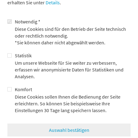
erhalten Sie unter
Details
.
Notwendig *
Diese Cookies sind für den Betrieb der Seite technisch
oder rechtlich notwendig.
*Sie können daher nicht abgewählt werden.
Statistik
Um unsere Webseite für Sie weiter zu verbessern,
erfassen wir anonymisierte Daten für Statistiken und
Analysen.
Komfort
Diese Cookies sollen Ihnen die Bedienung der Seite
Metzler Insight: ESG | Jetzt anmelden
erleichtern. So können Sie beispielsweise Ihre
Einstellungen 30 Tage lang speichern lassen.
3. März 2026 | 10 bis 12 Uhr | Unter dem Titel „ESG zwischen
Moral, Markt und Macht" laden wir Sie zu unserer digitalen
Veranstaltung ein. Krieg, Krisen und technologische
Auswahl bestätigen
Entwicklungen verändern die Welt der Kapitalmärkte. Unsere