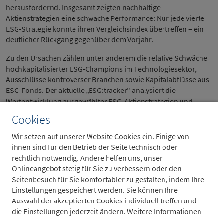
herausfordernd. Insgesamt zeigten nachhaltige
Aktienstrategien eine schwache Performance: Nur jede vierte
ESG-Strategie konnte ihren Vergleichsindex übertreffen – ein
deutlicher Rückgang gegenüber dem Vorjahr.
Zu den Ursachen zählen unter anderem die relative Schwäche
hochkapitalisierter ESG-Champions im Technologiesektor,
Ausschlüsse kontroverser Branchen sowie Kapitalabflüsse aus
ESG-Fonds. Der aktuelle
ESG:tracker" analysiert die
„
Wertentwicklung ausgewählter ESG-Aktienstrategien und
ordnet die Ergebnisse im Marktumfeld ein.
Cookies
Wir setzen auf unserer Website Cookies ein. Einige von
ihnen sind für den Betrieb der Seite technisch oder
Der aktuelle ESG:tracker steht zum
rechtlich notwendig. Andere helfen uns, unser
Download bereit
Onlineangebot stetig für Sie zu verbessern oder den
Seitenbesuch für Sie komfortabler zu gestalten, indem Ihre
ESG-Strategien enttäuschen 2025 in einem schwierigen
Einstellungen gespeichert werden. Sie können Ihre
Marktumfeld
Auswahl der akzeptierten Cookies individuell treffen und
30.1.2026
PDF — 541 KB
die Einstellungen jederzeit ändern. Weitere Informationen