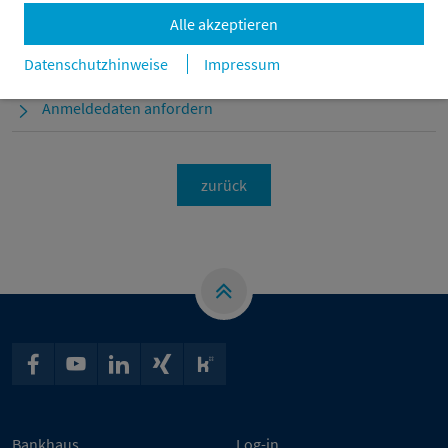
Experten erläutern, wie sich ESG-Strategien an diese
Alle akzeptieren
Veränderungen anpassen lassen.
Veranstaltungsnews
Datenschutzhinweise
Impressum
Anmeldedaten anfordern
zurück
Bankhaus
Log-in