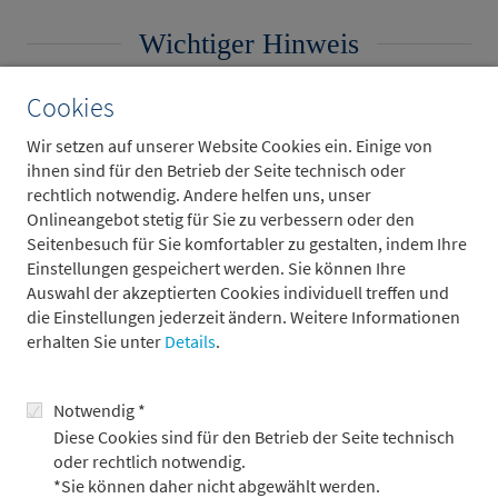
Wichtiger Hinweis
Cookies
Bitte wählen Sie über die Auswahlfunktion das Land aus, in
Wir setzen auf unserer Website Cookies ein. Einige von
dem Sie Ihren Wohnsitz bzw. Firmensitz haben. Abhängig
ihnen sind für den Betrieb der Seite technisch oder
von Ihrem Wohnsitz/Firmensitz erhalten Sie Zugang zu den
rechtlich notwendig. Andere helfen uns, unser
Informationen zu Investmentvermögen mit
Onlineangebot stetig für Sie zu verbessern oder den
Vertriebszulassung in dem angegebenen Staat.
Seitenbesuch für Sie komfortabler zu gestalten, indem Ihre
Der Vertrieb von Investmentvermögen kann in bestimmten
Einstellungen gespeichert werden. Sie können Ihre
Staaten Beschränkungen unterliegen.
Auswahl der akzeptierten Cookies individuell treffen und
die Einstellungen jederzeit ändern. Weitere Informationen
Die hierin enthaltenen Informationen sind nicht für den
erhalten Sie unter
Details
.
Vertrieb in solchen Staaten und insbesondere nicht zum
Vertrieb in den Vereinigten Staaten von Amerika (USA) oder
an US-Amerikaner bestimmt. Die Inhalte wenden sich nicht
Notwendig *
an Personen oder Gesellschaften, welche ihren Wohnsitz
Diese Cookies sind für den Betrieb der Seite technisch
oder Sitz in solchen Staaten haben bzw. zugunsten oder im
oder rechtlich notwendig.
Auftrag solcher Personen oder Gesellschaften handeln.
*Sie können daher nicht abgewählt werden.