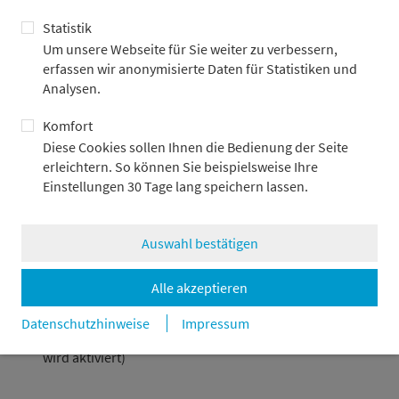
Selbst wenn Dokumente in englischer Sprache verfasst und
zur Verfügung gestellt werden, deutet dies nicht darauf hin,
Statistik
dass Vertriebszulassungen für die Investmentvermögen in
Um unsere Webseite für Sie weiter zu verbessern,
englischsprachigen Ländern erteilt oder beantragt wurden.
erfassen wir anonymisierte Daten für Statistiken und
Analysen.
Bitte geben Sie Ihren Wohnsitz/Firmensitz an:
Komfort
Bitte wählen
Diese Cookies sollen Ihnen die Bedienung der Seite
erleichtern. So können Sie beispielsweise Ihre
Ich habe die
Nutzungsbedingungen/rechtlichen
Einstellungen 30 Tage lang speichern lassen.
Hinweise
gelesen.
Auswahl bestätigen
Bestätigen
Abbrechen
Alle akzeptieren
Datenschutzhinweise
Impressum
Einstellungen 30 Tage lang merken (Komfort-Cookie
wird aktiviert)