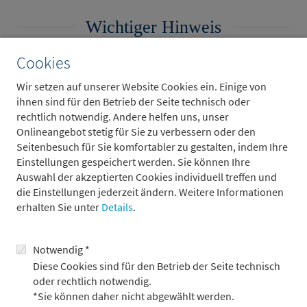
Wichtiger Hinweis
Cookies
Dieser Bereich der Webseite richtet sich nicht an
Wir setzen auf unserer Website Cookies ein. Einige von
Privatanleger.
ihnen sind für den Betrieb der Seite technisch oder
rechtlich notwendig. Andere helfen uns, unser
Onlineangebot stetig für Sie zu verbessern oder den
Ich bin ein professioneller Kunde oder geeignete
Seitenbesuch für Sie komfortabler zu gestalten, indem Ihre
Gegenpartei und habe die
Einstellungen gespeichert werden. Sie können Ihre
Nutzungsbedingungen/rechtlichen Hinweise
gelesen.
Auswahl der akzeptierten Cookies individuell treffen und
die Einstellungen jederzeit ändern. Weitere Informationen
erhalten Sie unter
Details
.
Bestätigen
Abbrechen
Notwendig *
Einstellungen 30 Tage lang merken (Komfort-Cookie
Diese Cookies sind für den Betrieb der Seite technisch
wird aktiviert)
oder rechtlich notwendig.
*Sie können daher nicht abgewählt werden.