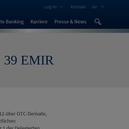
Log-in
Kontakt
De
ate Banking
Karriere
Presse & News
. 39 EMIR
12 über OTC-Derivate,
tlichen
1 der Delegierten