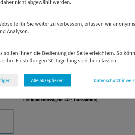
 daher nicht abgewählt werden.
einen Kunden eine Transaktion über eine CCP nach dem „Princ
 als Clearingmitglied ab, führt dies im Regelfall zu zwei 
echtsbeziehung zwischen Kunde und Bank und zum andere
bseite für Sie weiter zu verbessern, erfassen wir anonymis
ung zwischen Kunde und Bank basiert dabei grundsätzlich a
und Analysen.
ank abgeschlossenen Vertragsdokumentation für das Kun
rag), während die Rechtsbeziehung zwischen CCP und Bank
k der jeweiligen CCP basiert.
s sollen Ihnen die Bedienung der Seite erleichtern. So kön
se Ihre Einstellungen 30 Tage lang speichern lassen.
tigen
Alle akzeptieren
Datenschutzhinweis