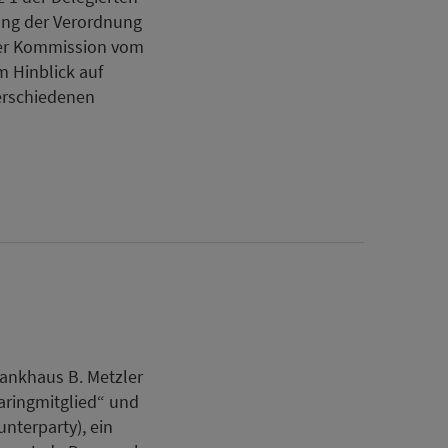
ung der Verordnung
 der Kommission vom
m Hinblick auf
verschiedenen
ankhaus B. Metzler
aringmitglied“ und
nterparty), ein