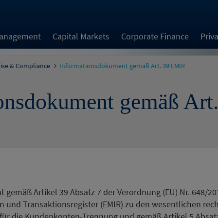
Management
Capital Markets
Corporate Finance
Priv
eise & Compliance
Informationsdokument gemäß Art. 39 EMIR
ionsdokument gemäß Art
gemäß Artikel 39 Absatz 7 der Verordnung (EU) Nr. 648/20
n und Transaktionsregister (EMIR) zu den wesentlichen rech
r die Kundenkonten-Trennung und gemäß Artikel 5 Absatz 