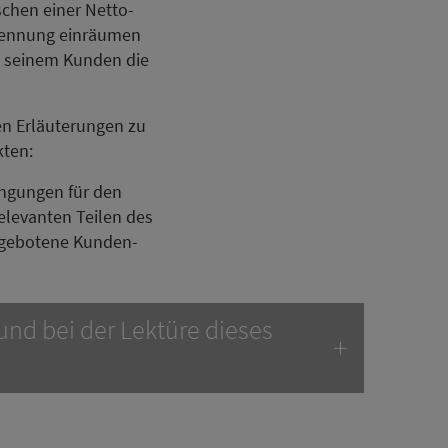
schen einer Netto-
rennung einräumen
t, seinem Kunden die
en Erläuterungen zu
kten:
ngungen für den
elevanten Teilen des
angebotene Kunden-
nd bei der Lektüre dieses