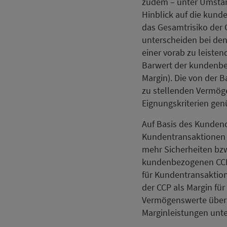
zudem – unter Umstän
Hinblick auf die kun
das Gesamtrisiko der
unterscheiden bei den
einer vorab zu leiste
Barwert der kundenbe
Margin). Die von der B
zu stellenden Vermög
Eignungskriterien gen
Auf Basis des Kundencl
Kundentransaktionen
mehr Sicherheiten bzw
kundenbezogenen CCP-
für Kundentransaktion
der CCP als Margin f
Vermögenswerte überst
Marginleistungen unte