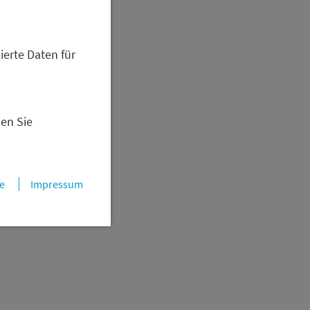
ipal-to-Principal“-
Rechtsbeziehungen: Zum
n zwischen Bank und
ierte Daten für
uf einer zwischen
denclearing
 auf dem
nen Sie
e
Impressum