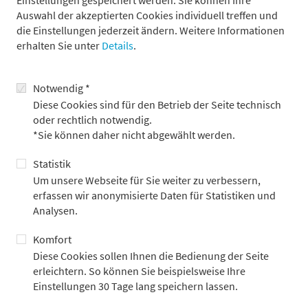
Einstellungen gespeichert werden. Sie können Ihre
Auswahl der akzeptierten Cookies individuell treffen und
die Einstellungen jederzeit ändern. Weitere Informationen
erhalten Sie unter
Details
.
Weitere Beiträge
Notwendig *
Diese Cookies sind für den Betrieb der Seite technisch
oder rechtlich notwendig.
*Sie können daher nicht abgewählt werden.
Statistik
Um unsere Webseite für Sie weiter zu verbessern,
erfassen wir anonymisierte Daten für Statistiken und
Analysen.
Komfort
Bankhaus Metzler begleitet dritte
Diese Cookies sollen Ihnen die Bedienung der Seite
erleichtern. So können Sie beispielsweise Ihre
Blockchain-basierte KfW-Anleihe als Joint
Einstellungen 30 Tage lang speichern lassen.
Lead Manager