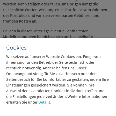
werden, kann steigen oder fallen. Im Übrigen hängt die
tatsächliche Wertentwicklung eines Portfolios vom Volumen
des Portfolios und von den vereinbarten Gebühren und
fremden Kosten ab.
Bei den in dieser Unterlage eventuell enthaltenen
Modellrechnungen handelt es sich um beispielhafte
Berechnungen der möglichen Wertentwicklungen eines
Cookies
Portfolios, die auf verschiedenen Annahmen (z. B. Ertrags- und
Volatilitätsannahmen) beruhen. Die tatsächliche
Wir setzen auf unserer Website Cookies ein. Einige von
Wertentwicklung kann höher oder niedriger ausfallen – je nach
ihnen sind für den Betrieb der Seite technisch oder
Marktentwicklung und dem Eintreffen der den
rechtlich notwendig. Andere helfen uns, unser
Modellrechnungen zugrunde liegenden Annahmen. Daher
Onlineangebot stetig für Sie zu verbessern oder den
kann die tatsächliche Wertentwicklung nicht gewährleistet,
Seitenbesuch für Sie komfortabler zu gestalten, indem Ihre
garantiert oder zugesichert werden.
Einstellungen gespeichert werden. Sie können Ihre
Auswahl der akzeptierten Cookies individuell treffen und
Metzler kann keine rechtliche Garantie oder Gewähr abgeben,
die Einstellungen jederzeit ändern. Weitere Informationen
dass eine Wertuntergrenze gehalten oder eine Zielrendite
erhalten Sie unter
Details
.
erreicht wird. Daher sollten sich Anleger bewusst sein, dass
möglicherweise in dieser Unterlage genannte
Wertsicherungskonzepte keinen vollständigen