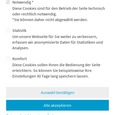
Notwendig *
Vermögensschutz bieten können. Metzler kann somit nicht
Diese Cookies sind für den Betrieb der Seite technisch
garantieren, zusichern oder gewährleisten, dass das Portfolio
oder rechtlich notwendig.
die vom Anleger angestrebte Entwicklung erreicht, da ein
*Sie können daher nicht abgewählt werden.
Portfolio stets Risiken ausgesetzt ist, welche die
Wertentwicklung des Portfolios negativ beeinträchtigen
Statistik
können und auf welche Metzler nur begrenzte
Um unsere Webseite für Sie weiter zu verbessern,
Einflussmöglichkeit hat.
erfassen wir anonymisierte Daten für Statistiken und
Analysen.
Insbesondere kann nicht garantiert, zugesichert oder
gewährleistet werden, dass durch ESG-Investments tatsächlich
Komfort
die Rendite gesteigert und/oder das Portfoliorisiko reduziert
Diese Cookies sollen Ihnen die Bedienung der Seite
wird. Ebenso kann aus dem Ziel des „verantwortlichen
erleichtern. So können Sie beispielsweise Ihre
Investierens“ (Definition entsprechend den BVI-
Einstellungen 30 Tage lang speichern lassen.
Wohlverhaltensregeln) keine zivilrechtliche Haftung seitens
Metzler abgeleitet werden. Die Nachhaltigkeitsberichte und
weitere Informationen zur CSR-Strategie der Metzler-Gruppe
Auswahl bestätigen
sind einsehbar unter
www.metzler.com/konzern-
nachhaltigkeit
. Informationen zu Nachhaltigkeit bei Metzler
Asset Management unter
www.metzler.com/esg
.
Alle akzeptieren
Diese Unterlage ist kein Angebot oder Teil eines Angebots zum