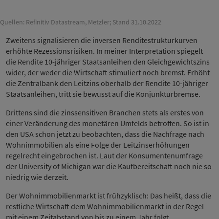
Quellen: Refinitiv Datastream, Metzler; Stand 31.10.2022
Zweitens signalisieren die inversen Renditestrukturkurven
erhöhte Rezessionsrisiken. In meiner Interpretation spiegelt
die Rendite 10-jähriger Staatsanleihen den Gleichgewichtszins
wider, der weder die Wirtschaft stimuliert noch bremst. Erhöht
die Zentralbank den Leitzins oberhalb der Rendite 10-jähriger
Staatsanleihen, tritt sie bewusst auf die Konjunkturbremse.
Drittens sind die zinssensitiven Branchen stets als erstes von
einer Veränderung des monetären Umfelds betroffen. So ist in
den USA schon jetzt zu beobachten, dass die Nachfrage nach
Wohnimmobilien als eine Folge der Leitzinserhöhungen
regelrecht eingebrochen ist. Laut der Konsumentenumfrage
der University of Michigan war die Kaufbereitschaft noch nie so
niedrig wie derzeit.
Der Wohnimmobilienmarkt ist frühzyklisch: Das heißt, dass die
restliche Wirtschaft dem Wohnimmobilienmarkt in der Regel
mit einem Zeitabstand von bis zu einem Jahr folgt.