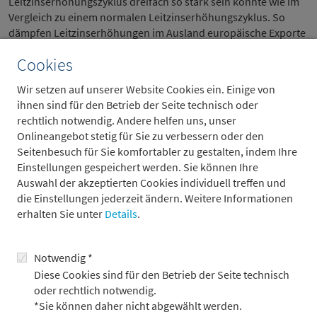
Leitzinserhöhungszyklus dreifach so stark sein könnte wie im
Vergleich zu einem normalen Leitzinserhöhungszyklus. So
dämpfen Leitzinserhöhungen im Ausland europäische Exporte
und tragen auch zu einer Verschlechterung der
Cookies
Finanzierungsbedingungen bei.
Rekordanzahl an Notenbanken heben gleichzeitig den Leitzins an
Wir setzen auf unserer Website Cookies ein. Einige von
– nichtlineare bremsende Effekte wahrscheinlich
ihnen sind für den Betrieb der Seite technisch oder
rechtlich notwendig. Andere helfen uns, unser
Anzahl Leitzinsänderungen ausgewählter Zentralbanken*
Onlineangebot stetig für Sie zu verbessern oder den
Seitenbesuch für Sie komfortabler zu gestalten, indem Ihre
Einstellungen gespeichert werden. Sie können Ihre
Auswahl der akzeptierten Cookies individuell treffen und
die Einstellungen jederzeit ändern. Weitere Informationen
erhalten Sie unter
Details
.
Notwendig *
Diese Cookies sind für den Betrieb der Seite technisch
oder rechtlich notwendig.
*Sie können daher nicht abgewählt werden.
* 37 Länder plus Eurozone, dreimonatiger gleitender Durchschnitt ** Stand