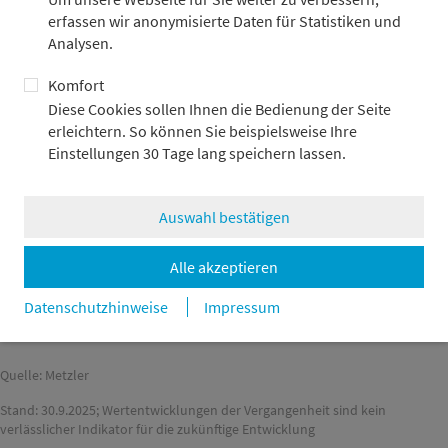
erfassen wir anonymisierte Daten für Statistiken und
Analysen.
125
Komfort
Diese Cookies sollen Ihnen die Bedienung der Seite
100
erleichtern. So können Sie beispielsweise Ihre
Einstellungen 30 Tage lang speichern lassen.
75
Auswahl bestätigen
Jan '25
Mär '25
Mai '25
Jul '25
Sep '25
Alle akzeptieren
MSCI World Software & Services Index
Datenschutzhinweise
Impressum
MSCI World Halbleiter Index
Quelle: Metzler
Stand: 30.9.2025; Wertentwicklungen der Vergangenheit sind kein
verlässlicher Indikator für die zukünftige Entwicklung