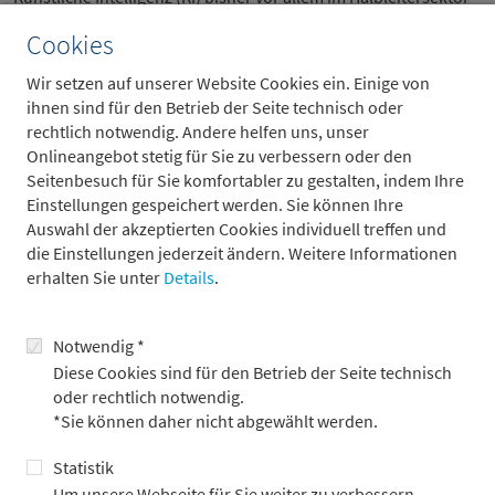
sowie ausgewählten Hardware- und Industrietiteln zu finden
Cookies
waren, weist der Softwaresektor abgesehen von den Cloud-
Infrastrukturanbietern eine ausgeprägte relative Schwäche auf.
Wir setzen auf unserer Website Cookies ein. Einige von
Diese Tendenz hat sich im Jahresverlauf weiter fortgesetzt und
ihnen sind für den Betrieb der Seite technisch oder
die Einschätzung der Investoren gegenüber Softwareaktien ist
rechtlich notwendig. Andere helfen uns, unser
anhaltend negativ.
Onlineangebot stetig für Sie zu verbessern oder den
Seitenbesuch für Sie komfortabler zu gestalten, indem Ihre
Einstellungen gespeichert werden. Sie können Ihre
Relativ schwacher Softwaresektor bietet
Auswahl der akzeptierten Cookies individuell treffen und
selektiv Chancen
die Einstellungen jederzeit ändern. Weitere Informationen
erhalten Sie unter
Details
.
Einige Kurskorrekturen im Softwaresektor erscheinen uns
allerdings zunehmend übertrieben und bieten daher
Einstiegsgelegenheiten für den langfristig orientierten Investor.
Notwendig *
Da der Zeitpunkt einer Erholungsbewegung jedoch schwer zu
Diese Cookies sind für den Betrieb der Seite technisch
prognostizieren ist, sollten Positionen schrittweise aufgebaut
oder rechtlich notwendig.
werden.
*Sie können daher nicht abgewählt werden.
Halbleiteraktien vs. Aktien aus Software & Services
Statistik
Kursentwicklung seit Jahresbeginn (indexiert, 31.12.2024 = 100)
Um unsere Webseite für Sie weiter zu verbessern,