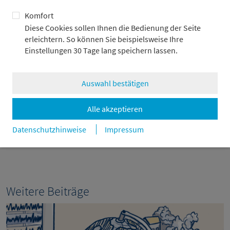
Komfort
Diese Cookies sollen Ihnen die Bedienung der Seite
Cathrin Brass
erleichtern. So können Sie beispielsweise Ihre
Pressereferentin
Einstellungen 30 Tage lang speichern lassen.
+49 69 2104-1459
Auswahl bestätigen
Cathrin.Brass@metzler.com
Alle akzeptieren
zurück
Datenschutzhinweise
Impressum
Weitere Beiträge