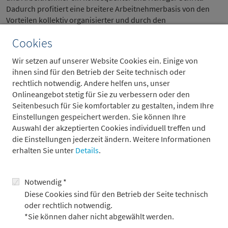
Dadurch profitiert eine breitere Arbeitnehmerbasis von den
Vorteilen kollektiv organisierter und durch den
Sozialpartnerbeirat begleiteter Versorgungssysteme. Das
Cookies
zweite Betriebsrentenstärkungsgesetz (BRSG II) schafft damit
die Voraussetzung, dass die rBZ nicht auf wenige Tarifverträge
Wir setzen auf unserer Website Cookies ein. Einige von
begrenzt bleibt. Es bietet die Chance, die bAV in der Breite zu
ihnen sind für den Betrieb der Seite technisch oder
stärken und vielen Arbeitnehmern erstmals einen realistischen
rechtlich notwendig. Andere helfen uns, unser
Zugang zu modernen, kapitalmarktorientierten
Onlineangebot stetig für Sie zu verbessern oder den
Versorgungslösungen zu geben.
Seitenbesuch für Sie komfortabler zu gestalten, indem Ihre
Einstellungen gespeichert werden. Sie können Ihre
Auswahl der akzeptierten Cookies individuell treffen und
… und was noch fehlt
die Einstellungen jederzeit ändern. Weitere Informationen
erhalten Sie unter
Details
.
Gleichzeitig zeigt sich aber auch, dass für eine deutlich
schnellere Verbreitung der bAV, insbesondere in Branchen mit
einer hohen Anzahl an unter- oder unversorgten
Notwendig *
Arbeitnehmern, ergänzende Entwicklungsschritte notwendig
Diese Cookies sind für den Betrieb der Seite technisch
sind. Entscheidend wird sein, die Rahmenbedingungen so zu
oder rechtlich notwendig.
vereinfachen und zu beschleunigen, dass in wenigen Jahren
*Sie können daher nicht abgewählt werden.
die Verbreitung der bAV den mit einem bAV-Obligatorium