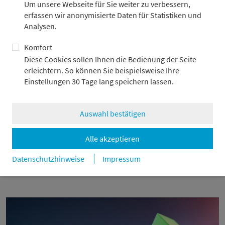
Um unsere Webseite für Sie weiter zu verbessern,
erfassen wir anonymisierte Daten für Statistiken und
Analysen.
Komfort
Diese Cookies sollen Ihnen die Bedienung der Seite
erleichtern. So können Sie beispielsweise Ihre
Einstellungen 30 Tage lang speichern lassen.
Auswahl bestätigen
Der China-Schock 2.0 befeuert Europas
Alle akzeptieren
Populismus
Datenschutzhinweise
Impressum
31.7.2026