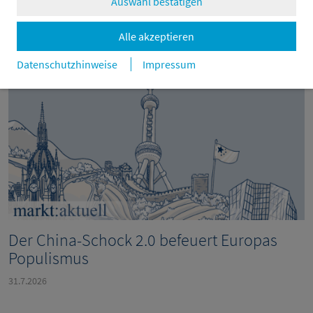
Auswahl bestätigen
Weitere Beiträge
Alle akzeptieren
Datenschutzhinweise
Impressum
Der China-Schock 2.0 befeuert Europas
Populismus
31.7.2026