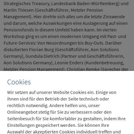
Strategisches Treasury, Landesbank Baden-Württemberg) und
Martin Thiesen (Geschäftsführer, Metzler Pension
Management). Hier drehte sich alles um die letzte Zinswende
und darum, welche Auswirkungen eine Auslagerung auf einen
Pensionsfonds in diesem Umfeld haben kann. Im vierten
Workshop ging es um einen modernen Umgang mit Past- und
Future-Services: Von Neuordnungen bis Buy-Outs. Darüber
diskutierten Florian Burg (Geschäftsführer, Aon Solutions
Germany), Gundula Dietrich (Partner und Geschäftsführerin,
Aon Solutions Germany), Leonie Enders (Kundenbetreuung,
Metzler Pension Management), Christian Remke (Sprecher der
Geschäftsführung, Metzler Pension Management) und
Cookies
Christoph Stureiner (Abteilungsleiter Betriebliche
Altersversorgung, Dr. Ing. h.c. F. Porsche AG).
Wir setzen auf unserer Website Cookies ein. Einige von
ihnen sind für den Betrieb der Seite technisch oder
Wir bedanken uns bei unseren zahlreichen Gästen und freuen
rechtlich notwendig. Andere helfen uns, unser
uns über den regen Austausch. Impressionen der
Onlineangebot stetig für Sie zu verbessern oder den
Veranstaltung sehen Sie im folgenden Video.
Seitenbesuch für Sie komfortabler zu gestalten, indem Ihre
Einstellungen gespeichert werden. Sie können Ihre
Auswahl der akzeptierten Cookies individuell treffen und