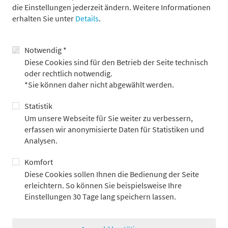
die Einstellungen jederzeit ändern. Weitere Informationen
erhalten Sie unter
Details
.
Notwendig *
Diese Cookies sind für den Betrieb der Seite technisch
oder rechtlich notwendig.
*Sie können daher nicht abgewählt werden.
Statistik
Um unsere Webseite für Sie weiter zu verbessern,
erfassen wir anonymisierte Daten für Statistiken und
Impressionen unserer Veranstaltung
Analysen.
„Metzler Insight Corporates – Das bAV- und
Asset-Management-Forum"
Komfort
Diese Cookies sollen Ihnen die Bedienung der Seite
erleichtern. So können Sie beispielsweise Ihre
zurück
Einstellungen 30 Tage lang speichern lassen.