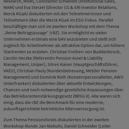
Research, MAM), Constantin Schwöbel (Institutional Sales,
MAM) und Eva Sterzel (Director CG & SRI Investor Relations,
Merck KGaA) diskutierten mit den Teilnehmerinnen und
Teilnehmern über die Merck KGaA im ESG-Fokus. Parallel
beschäftigte man sich im zweiten Workshop mit dem Thema
„Reine Beitragszusage“ (rBZ). Sie ermöglicht es vielen
Unternehmen erstmals eine bAV anzubieten und stellt sich
zugleich für Arbeitnehmer als attraktive Option dar, um höhere
Startrenten zu erzielen. Christian Freiherr von Buddenbrock,
Carolin Herzke (Referentin Pension Asset & Liability
Management, Uniper), Sören Kaiser (Hauptgeschäftsführer,
VAEU), Christian Pauly (Kundenbetreuung, Metzler Pension
Management) und Dominik Roth (Konzernpersonalleiter, AWO
Unterfranken) diskutierten über aktuelle Entwicklungen,
Chancen und noch notwendige gesetzliche Anpassungen über
das Betriebsrentenstärkungsgesetz (BRSG II). Alle waren sich
einig, dass die rBZ die Benchmark für eine moderne,
zukunftsgerichtete betriebliche Altersversorgung ist.
Zum Thema Pensionsfonds diskutierten in der zweiten
Workshop-Runde Jan Niebuhr, Daniel Schneider (Leiter