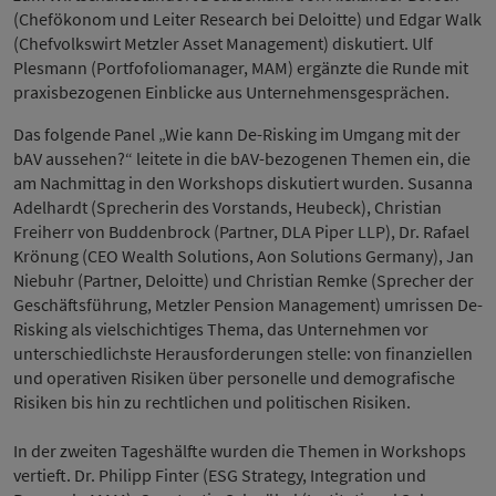
(Chefökonom und Leiter Research bei Deloitte) und Edgar Walk
(Chefvolkswirt Metzler Asset Management) diskutiert. Ulf
Plesmann (Portfofoliomanager, MAM) ergänzte die Runde mit
praxisbezogenen Einblicke aus Unternehmensgesprächen.
Das folgende Panel „Wie kann De-Risking im Umgang mit der
bAV aussehen?“ leitete in die bAV-bezogenen Themen ein, die
am Nachmittag in den Workshops diskutiert wurden. Susanna
Adelhardt (Sprecherin des Vorstands, Heubeck), Christian
Freiherr von Buddenbrock (Partner, DLA Piper LLP), Dr. Rafael
Krönung (CEO Wealth Solutions, Aon Solutions Germany), Jan
Niebuhr (Partner, Deloitte) und Christian Remke (Sprecher der
Geschäftsführung, Metzler Pension Management) umrissen De-
Risking als vielschichtiges Thema, das Unternehmen vor
unterschiedlichste Herausforderungen stelle: von finanziellen
und operativen Risiken über personelle und demografische
Risiken bis hin zu rechtlichen und politischen Risiken.
In der zweiten Tageshälfte wurden die Themen in Workshops
vertieft. Dr. Philipp Finter (ESG Strategy, Integration und