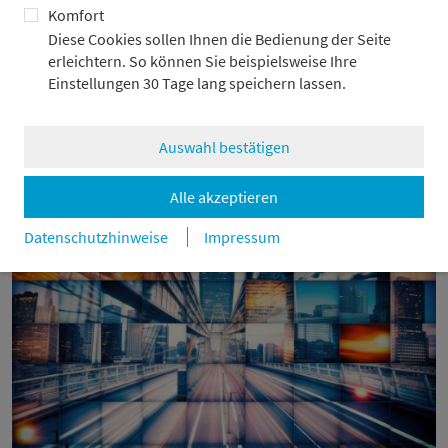
Komfort
Diese Cookies sollen Ihnen die Bedienung der Seite
erleichtern. So können Sie beispielsweise Ihre
Einstellungen 30 Tage lang speichern lassen.
„Triple Win“ für Gesellschaft,
Volkswirtschaft und Anleger
Auswahl bestätigen
24.7.2026
Alle akzeptieren
Datenschutzhinweise
Impressum