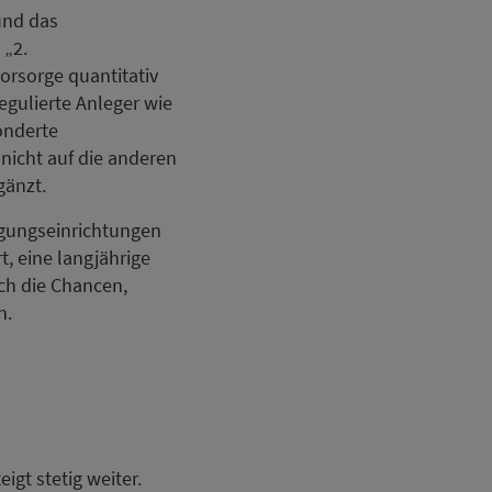
und das
 „2.
orsorge quantitativ
egulierte Anleger wie
onderte
nicht auf die anderen
gänzt.
rgungseinrichtungen
, eine langjährige
ch die Chancen,
n.
igt stetig weiter.