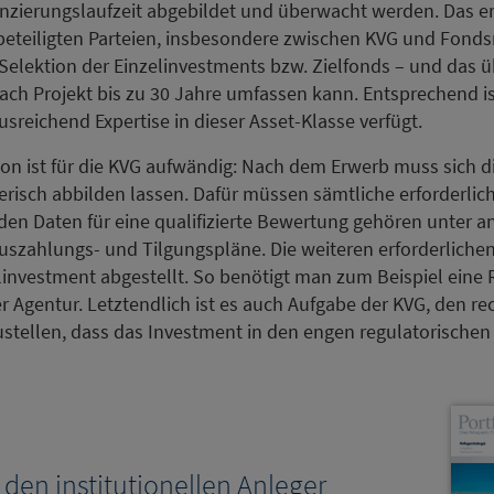
nzierungslaufzeit abgebildet und überwacht werden. Das er
teiligten Parteien, insbesondere zwischen KVG und Fondsm
e Selektion der Einzelinvestments bzw. Zielfonds – und das
ach Projekt bis zu 30 Jahre umfassen kann. Entsprechend ist
reichend Expertise in dieser Asset-Klasse verfügt.
n ist für die KVG aufwändig: Nach dem Erwerb muss sich d
risch abbilden lassen. Dafür müssen sämtliche erforderlic
den Daten für eine qualifizierte Bewertung gehören unter 
Auszahlungs- und Tilgungspläne. Die weiteren erforderliche
elinvestment abgestellt. So benötigt man zum Beispiel eine 
r Agentur. Letztendlich ist es auch Aufgabe der KVG, den re
stellen, dass das Investment in den engen regulatorische
 den institutionellen Anleger