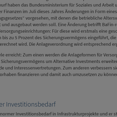
urf haben das Bundesministerium für Soziales und Arbeit 
 Finanzen im Juli dieses Jahres Änderungen in Form eines
gsgesetzes“ vorgesehen, mit denen die betriebliche Altersv
t und ausgebaut werden soll. Eine Änderung betrifft BaFin-r
rsorgungseinrichtungen: Für diese wird erstmals eine ges
n bis zu 5 Prozent des Sicherungsvermögens eingeführt, die 
rechnet wird. Die Anlageverordnung wird entsprechend er
le erreicht: Zum einen werden die Anlageformen für Verso
es Sicherungsvermögens um Alternative Investments erweitert
de und Interessenvertretungen. Zum anderen verbessern si
rvorhaben finanzieren und damit auch umzusetzen zu könne
er Investitionsbedarf
normer Investitionsbedarf in Infrastrukturprojekte und er ste