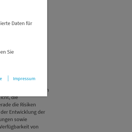
ierte Daten für
nen Sie
e
Impressum
ehikel. Je nach
über Private Equity an
icht, die
rade die Risiken
 der Entwicklung der
rungen sowie
Verfügbarkeit von